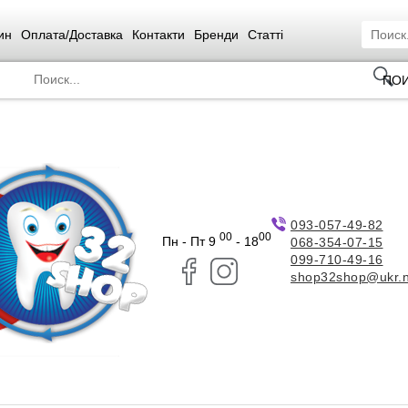
ин
Оплата/Доставка
Контакти
Бренди
Статті
ПО
093-057-49-82
00
00
Пн - Пт 9
- 18
068-354-07-15
099-710-49-16
shop32shop@ukr.n