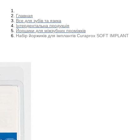
Главная
Все для зубів та язика
Інтердентальна продукція
Йоршики для міжзубних проміжків
Набір йоржиків для імплантів Curaprox SOFT IMPLANT