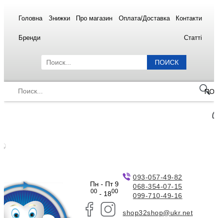
Головна
Знижки
Про магазин
Оплата/Доставка
Контакти
Бренди
Статті
ПОИСК
ПО
093-057-49-82
Пн - Пт 9
068-354-07-15
00
00
- 18
099-710-49-16
shop32shop@ukr.net