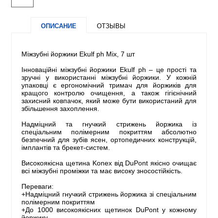
ОПИСАНИЕ
ОТЗЫВЫ
Міжзубні йоржики Ekulf ph Mix, 7 шт
Інноваційні міжзубні йоржики Ekulf ph – це прості та
зручні у використанні міжзубні йоржики. У кожній
упаковці є ергономічний тримач для йоржиків для
кращого контролю очищення, а також гігієнічний
захисний ковпачок, який може бути використаний для
збільшення захоплення.
Надміцний та гнучкий стрижень йоржика із
спеціальним полімерним покриттям абсолютно
безпечний для зубів ясен, ортопедичних конструкцій,
імплантів та брекет-систем.
Високоякісна щетина Konex від DuPont якісно очищає
всі міжзубні проміжки та має високу зносостійкість.
Переваги:
+Надміцний гнучкий стрижень йоржика зі спеціальним
полімерним покриттям
+До 1000 високоякісних щетинок DuPont у кожному
йоржику