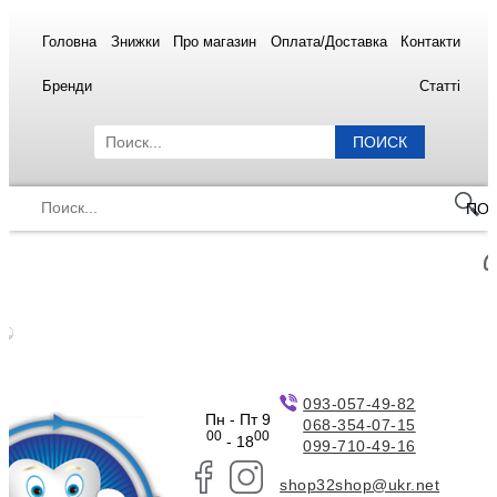
Головна
Знижки
Про магазин
Оплата/Доставка
Контакти
Бренди
Статті
ПОИСК
ПО
093-057-49-82
Пн - Пт 9
068-354-07-15
00
00
- 18
099-710-49-16
shop32shop@ukr.net