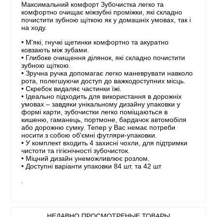
Максимальний комфорт Зубочистка легко та
комфортно очищає міжзубні проміжки, які складно
почистити зубною щіткою як у домашніх умовах, так і
на ходу.
• М'які, гнучкі щетинки комфортно та акуратно
ковзають між зубами.
• Глибоке очищення ділянок, які складно почистити
зубною щіткою.
• Зручна ручка допомагає легко маневрувати навколо
рота, полегшуючи доступ до важкодоступних місць.
• Скребок видаляє частинки їжі.
• Ідеально підходить для використання в дорожніх
умовах – завдяки унікальному дизайну упаковки у
формі карти, зубочистки легко поміщаються в
кишеню, гаманець, портмоне, бардачок автомобіля
або дорожню сумку. Тепер у Вас немає потреби
носити з собою об'ємні футляри-упаковки.
• У комплект входить 4 захисні чохли, для підтримки
чистоти та гігієнічності зубочисток.
• Міцний дизайн унеможливлює розлом.
• Доступні варіанти упаковки 84 шт. та 42 шт
.
НЕДАВНО ПРОСМОТРЕНЫЕ ТОВАРЫ