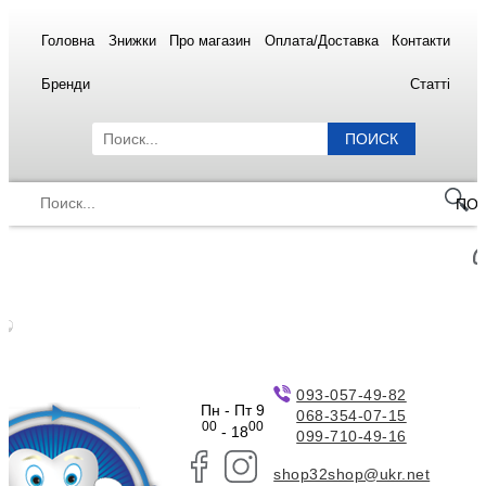
Головна
Знижки
Про магазин
Оплата/Доставка
Контакти
Бренди
Статті
ПОИСК
ПО
093-057-49-82
Пн - Пт 9
068-354-07-15
00
00
- 18
099-710-49-16
shop32shop@ukr.net