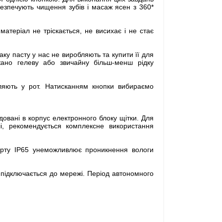
безпечують чищення зубів і масаж ясен з 360*
атеріал не тріскається, не висихає і не стає
аку пасту у нас не виробляють та купити її для
жано гелеву або звичайну більш-менш рідку
ляють у рот. Натисканням кнопки вибираємо
довані в корпус електронного блоку щітки. Для
і, рекомендується комплексне використання
дарту IP65 унеможливлює проникнення вологи
о підключається до мережі. Період автономного