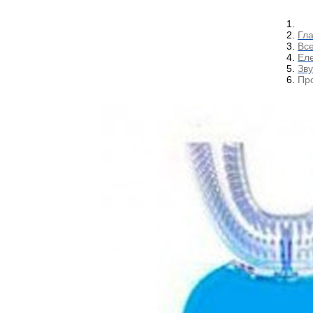
Гл
Все
Еле
Зву
Про