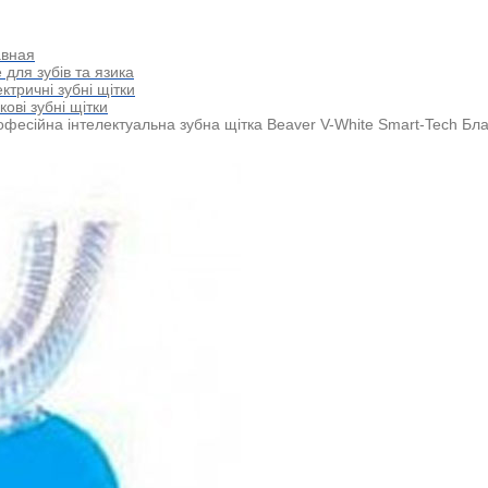
авная
 для зубів та язика
ктричні зубні щітки
кові зубні щітки
фесійна інтелектуальна зубна щітка Beaver V-White Smart-Tech Бл