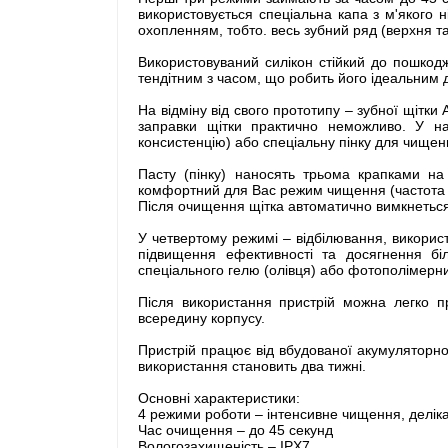
використовується спеціальна капа з м'якого 
охопленням, тобто. весь зубний ряд (верхня т
Використовуваний силікон стійкий до пошкодж
тендітним з часом, що робить його ідеальним 
На відміну від свого прототипу – зубної щітки
заправки щітки практично неможливо. У на
консистенцію) або спеціальну пінку для чищен
Пасту (пінку) наносять трьома крапками н
комфортний для Вас режим чищення (частота віб
Після очищення щітка автоматично вимкнеться
У четвертому режимі – відбілювання, використ
підвищення ефективності та досягнення бі
спеціального гелю (олівця) або фотополімерн
Після використання пристрій можна легко п
всередину корпусу.
Пристрій працює від вбудованої акумуляторної
використання становить два тижні.
Основні характеристики:
4 режими роботи – інтенсивне чищення, делік
Час очищення – до 45 секунд
Вологозахищеність – IPX7