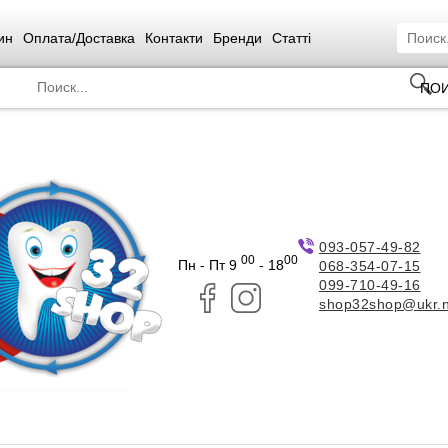
ин
Оплата/Доставка
Контакти
Бренди
Статті
ПО
093-057-49-82
00
00
Пн - Пт 9
- 18
068-354-07-15
099-710-49-16
shop32shop@ukr.n