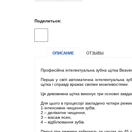
Поделиться:
ОПИСАНИЕ
ОТЗЫВЫ
Професійна інтелектуальна зубна щітка Beaver
Перша у світі автоматична інтелектуальна зу
щітка і справді вражає своїми можливостями.
Ця дивовижна щітка виконує три основні завдан
Для цього в процесорі закладено чотири режи
1-інтенсивне чищення зубів,
2 – делікатне чищення,
3 – масаж ясен,
4 – відбілювання зубів.
Перші три режими займають за часом до 45 с