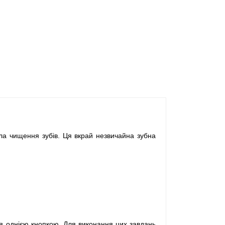
ила чищення зубів. Ця вкрай незвичайна зубна
я однією кнопкою. Для виконання цих завдань