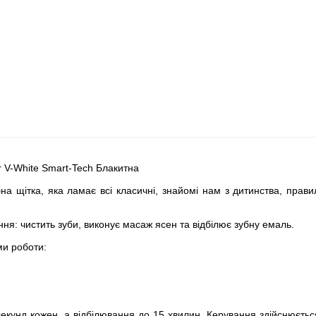
 V-White Smart-Tech Блакитна
бна щітка, яка ламає всі класичні, знайомі нам з дитинства, прав
ня: чистить зуби, виконує масаж ясен та відбілює зубну емаль.
ми роботи:
екунд кожен, а відбілювання до 15 хвилин. Керування здійснюєтьс