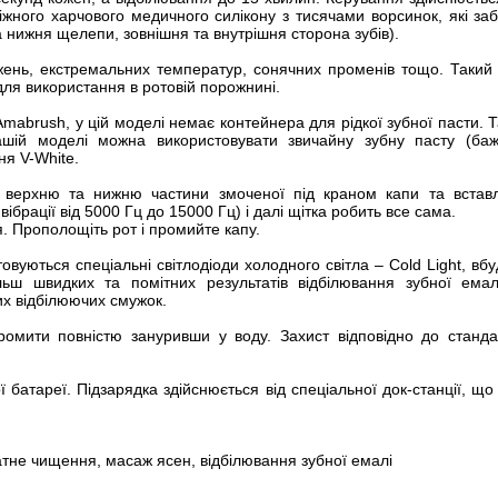
ніжного харчового медичного силікону з тисячами ворсинок, які за
а нижня щелепи, зовнішня та внутрішня сторона зубів).
ень, екстремальних температур, сонячних променів тощо. Такий м
для використання в ротовій порожнині.
 Amabrush, у цій моделі немає контейнера для рідкої зубної пасти. Т
шій моделі можна використовувати звичайну зубну пасту (ба
ня V-White.
а верхню та нижню частини змоченої під краном капи та встав
рації від 5000 Гц до 15000 Гц) і далі щітка робить все сама.
. Прополощіть рот і промийте капу.
овуються спеціальні світлодіоди холодного світла – Cold Light, вбу
льш швидких та помітних результатів відбілювання зубної емал
их відбілюючих смужок.
ромити повністю зануривши у воду. Захист відповідно до стан
 батареї. Підзарядка здійснюється від спеціальної док-станції, щ
атне чищення, масаж ясен, відбілювання зубної емалі