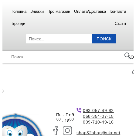
Головна
Знижки
Про магазин
Оплата/Доставка
Контакти
Бренди
Статті
ПОИСК
ПО
093-057-49-82
Пн - Пт 9
068-354-07-15
00
00
- 18
099-710-49-16
shop32shop@ukr.net