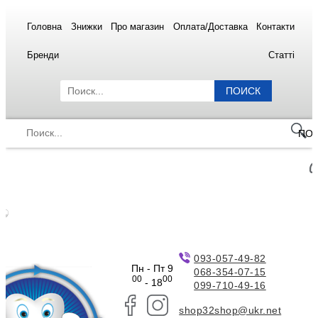
Головна
Знижки
Про магазин
Оплата/Доставка
Контакти
Бренди
Статті
ПОИСК
ПО
093-057-49-82
Пн - Пт 9
068-354-07-15
00
00
- 18
099-710-49-16
shop32shop@ukr.net