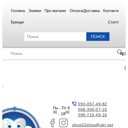
Головна
Знижки
Про магазин
Оплата/Доставка
Контакти
Бренди
Статті
ПОИСК
ПО
093-057-49-82
Пн - Пт 9
068-354-07-15
00
00
- 18
099-710-49-16
shop32shop@ukr.net