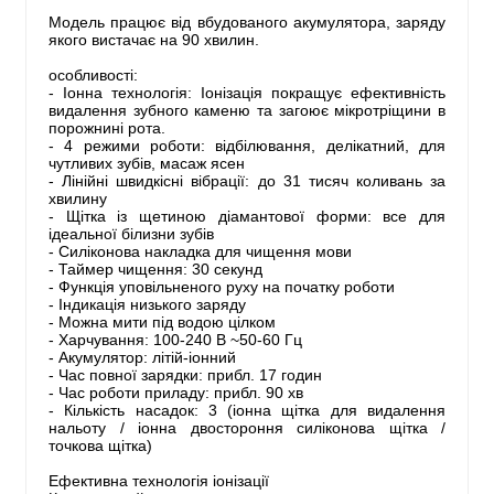
Модель працює від вбудованого акумулятора, заряду
якого вистачає на 90 хвилин.
особливості:
- Іонна технологія: Іонізація покращує ефективність
видалення зубного каменю та загоює мікротріщини в
порожнині рота.
- 4 режими роботи: відбілювання, делікатний, для
чутливих зубів, масаж ясен
- Лінійні швидкісні вібрації: до 31 тисяч коливань за
хвилину
- Щітка із щетиною діамантової форми: все для
ідеальної білизни зубів
- Силіконова накладка для чищення мови
- Таймер чищення: 30 секунд
- Функція уповільненого руху на початку роботи
- Індикація низького заряду
- Можна мити під водою цілком
- Харчування: 100-240 В ~50-60 Гц
- Акумулятор: літій-іонний
- Час повної зарядки: прибл. 17 годин
- Час роботи приладу: прибл. 90 хв
- Кількість насадок: 3 (іонна щітка для видалення
нальоту / іонна двостороння силіконова щітка /
точкова щітка)
Ефективна технологія іонізації