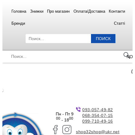
Головна
Знижки
Про магазин
Оплата/Доставка
Контакти
Бренди
Статті
ПОИСК
ПО
093-057-49-82
Пн - Пт 9
068-354-07-15
00
00
- 18
099-710-49-16
shop32shop@ukr.net