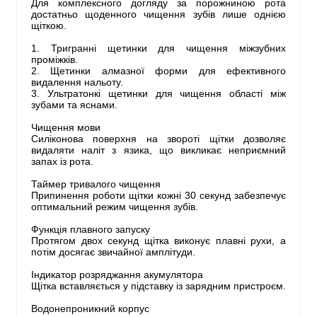
Для комплексного догляду за порожниною рота
достатньо щоденного чищення зубів лише однією
щіткою.
1. Тригранні щетинки для чищення міжзубних
проміжків.
2. Щетинки алмазної форми для ефективного
видалення нальоту.
3. Ультратонкі щетинки для чищення області між
зубами та яснами.
Чищення мови
Силіконова поверхня на звороті щітки дозволяє
видаляти наліт з язика, що викликає неприємний
запах із рота.
Таймер тривалого чищення
Припинення роботи щітки кожні 30 секунд забезпечує
оптимальний режим чищення зубів.
Функція плавного запуску
Протягом двох секунд щітка виконує плавні рухи, а
потім досягає звичайної амплітуди.
Індикатор розряджання акумулятора
Щітка вставляється у підставку із зарядним пристроєм.
Водонепроникний корпус