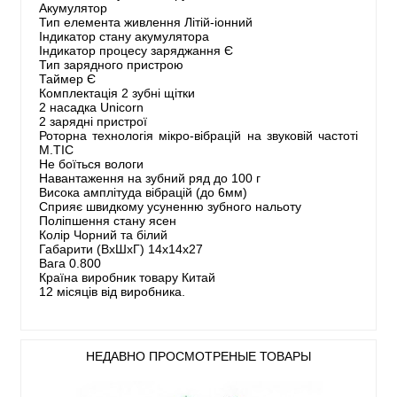
Акумулятор
Тип елемента живлення Літій-іонний
Індикатор стану акумулятора
Індикатор процесу заряджання Є
Тип зарядного пристрою
Таймер Є
Комплектація 2 зубні щітки
2 насадка Unicorn
2 зарядні пристрої
Роторна технологія мікро-вібрацій на звуковій частоті
M.TIC
Не боїться вологи
Навантаження на зубний ряд до 100 г
Висока амплітуда вібрацій (до 6мм)
Сприяє швидкому усуненню зубного нальоту
Поліпшення стану ясен
Колір Чорний та білий
Габарити (ВхШхГ) 14х14х27
Вага 0.800
Країна виробник товару Китай
12 місяців від виробника.
НЕДАВНО ПРОСМОТРЕНЫЕ ТОВАРЫ