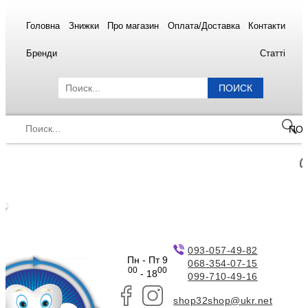
Головна
Знижки
Про магазин
Оплата/Доставка
Контакти
Бренди
Статті
ПОИСК
ПО
093-057-49-82
Пн - Пт 9
068-354-07-15
00
00
- 18
099-710-49-16
shop32shop@ukr.net