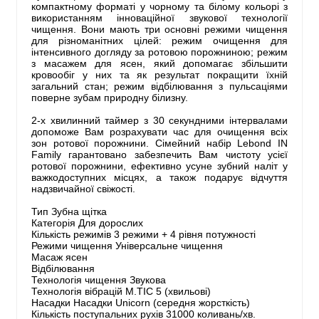
компактному форматі у чорному та білому кольорі з
використанням інноваційної звукової технології
чищення. Вони мають три основні режими чищення
для різноманітних цілей: режим очищення для
інтенсивного догляду за ротовою порожниною; режим
з масажем для ясен, який допомагає збільшити
кровообіг у них та як результат покращити їхній
загальний стан; режим відбілювання з пульсаціями
поверне зубам природну білизну.
2-х хвилинний таймер з 30 секундними інтервалами
допоможе Вам розрахувати час для очищення всіх
зон ротової порожнини. Сімейний набір Lebond IN
Family гарантовано забезпечить Вам чистоту усієї
ротової порожнини, ефективно усуне зубний наліт у
важкодоступних місцях, а також подарує відчуття
надзвичайної свіжості.
Тип Зубна щітка
Категорія Для дорослих
Кількість режимів 3 режими + 4 рівня потужності
Режими чищення Універсальне чищення
Масаж ясен
Відбілювання
Технологія чищення Звукова
Технологія вібрацій M.TIC 5 (хвильові)
Насадки Насадки Unicorn (середня жорсткість)
Кількість поступальних рухів 31000 коливань/хв.