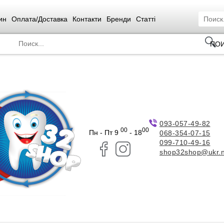
ин
Оплата/Доставка
Контакти
Бренди
Статті
ПО
093-057-49-82
00
00
Пн - Пт 9
- 18
068-354-07-15
099-710-49-16
shop32shop@ukr.n