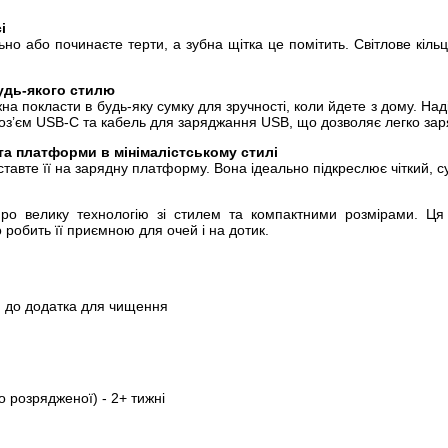
і
но або починаєте терти, а зубна щітка це помітить. Світлове кільц
удь-якого стилю
а покласти в будь-яку сумку для зручності, коли йдете з дому. Н
роз’єм USB-C та кабель для заряджання USB, що дозволяє легко заря
та платформи в мінімалістському стилі
ставте її на зарядну платформу. Вона ідеально підкреслює чіткий, с
про велику технологію зі стилем та компактними розмірами. Ц
 робить її приємною для очей і на дотик.
я до додатка для чищення
о розрядженої) - 2+ тижні