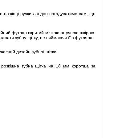
е на кінці ручки лагідно нагадуватиме вам, що
адійний футляр вкритий м’якою штучною шкірою.
джати зубну щітку, не виймаючи її з футляра.
учасний дизайн зубної щітки.
я розкішна зубна щітка на 18 мм коротша за