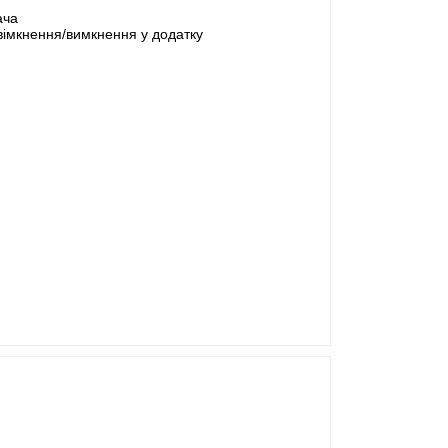
ача
увімкнення/вимкнення у додатку