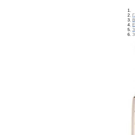
Г
В
Е
З
З