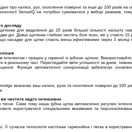
ані про натиск, рух, охоплення поверхні та інше до 100 разів на с
технології SenseIQ не потрібно сумніватися у виборі режимів, то
го догляду
тинки для видалення до 20 разів більшої кількості нальоту наві
а дні. Довші щетинки глибоко чистять біля ясен, які у стають 15 ра
, що насадки для щітки стають менш ефективними через 3 місяц
onicare
им інтелектом і працює у гармонії із зубною щіткою. Використовуйте
оти в реальному часі. Переглядайте звіти успішності за днем, тижне
ищення. Функція автоматичної синхронізації забезпечує оновлен
Prestige визначає ваш натиск, рухи та охоплення поверхні до 100 ра
и.
 ви чистите надто інтенсивно
о тисне. Саме тому наша зубна щітка автоматично регулює інтенси
можете користуватися спеціальними вказівками та персоналізов
ас. Її сучасна технологія настільки гармонійна і легка в користув