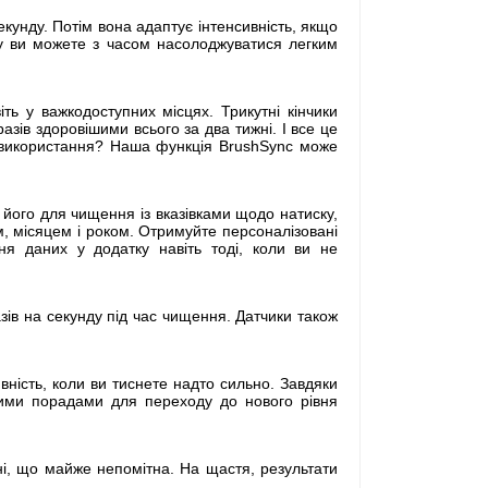
екунду. Потім вона адаптує інтенсивність, якщо
му ви можете з часом насолоджуватися легким
ть у важкодоступних місцях. Трикутні кінчики
зів здоровішими всього за два тижні. І все це
і використання? Наша функція BrushSync може
 його для чищення із вказівками щодо натиску,
м, місяцем і роком. Отримуйте персоналізовані
ня даних у додатку навіть тоді, коли ви не
зів на секунду під час чищення. Датчики також
вність, коли ви тиснете надто сильно. Завдяки
аними порадами для переходу до нового рівня
анні, що майже непомітна. На щастя, результати