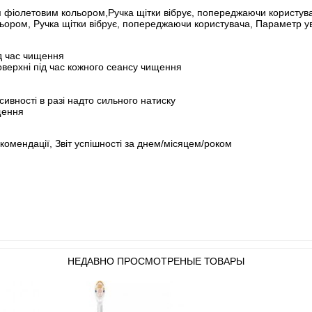
ься фіолетовим кольором,Ручка щітки вібрує, попереджаючи користув
кольором, Ручка щітки вібрує, попереджаючи користувача, Параметр 
ід час чищення
оверхні під час кожного сеансу чищення
сивності в разі надто сильного натиску
щення
екомендації, Звіт успішності за днем/місяцем/роком
НЕДАВНО ПРОСМОТРЕНЫЕ ТОВАРЫ