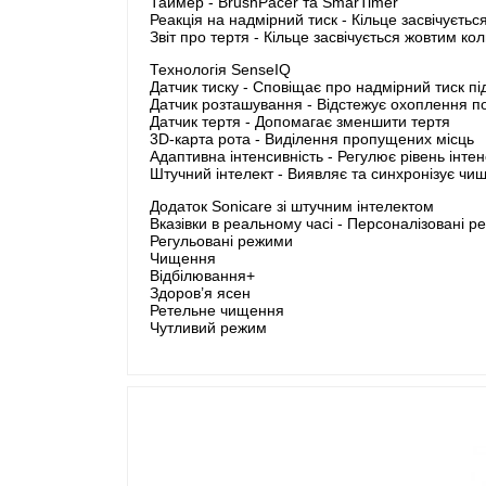
Таймер - BrushPacer та SmarTimer
Реакція на надмірний тиск - Кільце засвічуєт
Звіт про тертя - Кільце засвічується жовтим 
Технологія SenseIQ
Датчик тиску - Сповіщає про надмірний тиск п
Датчик розташування - Відстежує охоплення п
Датчик тертя - Допомагає зменшити тертя
3D-карта рота - Виділення пропущених місць
Адаптивна інтенсивність - Регулює рівень інтен
Штучний інтелект - Виявляє та синхронізує чи
Додаток Sonicare зі штучним інтелектом
Вказівки в реальному часі - Персоналізовані р
Регульовані режими
Чищення
Відбілювання+
Здоров’я ясен
Ретельне чищення
Чутливий режим