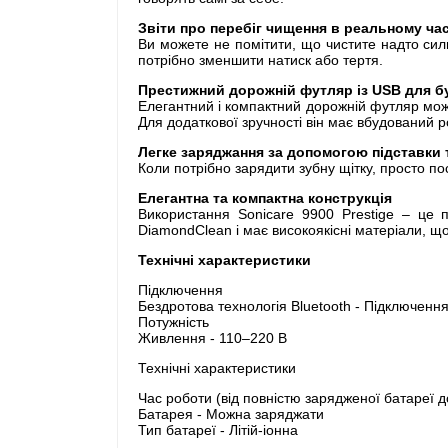
Звіти про перебіг чищення в реальному час
Ви можете не помітити, що чистите надто силь
потрібно зменшити натиск або тертя.
Престижний дорожній футляр із USB для б
Елегантний і компактний дорожній футляр можн
Для додаткової зручності він має вбудований 
Легке заряджання за допомогою підставки 
Коли потрібно зарядити зубну щітку, просто по
Елегантна та компактна конструкція
Використання Sonicare 9900 Prestige – це 
DiamondClean і має високоякісні матеріали, що
Технічні характеристики
Підключення
Бездротова технологія Bluetooth - Підключенн
Потужність
Живлення - 110–220 В
Технічні характеристики
Час роботи (від повністю зарядженої батареї д
Батарея - Можна заряджати
Тип батареї - Літій-іонна