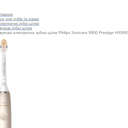
лавная
се для зубів та язика
лектричні зубні щітки
вукові зубні щітки
вукова електрична зубна щітка Philips Sonicare 9900 Prestige HX999