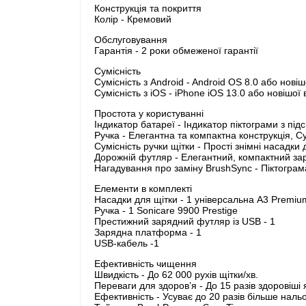
Конструкція та покриття
Колір - Кремовий
Обслуговування
Гарантія - 2 роки обмеженої гарантії
Сумісність
Сумісність з Android - Android OS 8.0 або новіш
Сумісність з iOS - iPhone iOS 13.0 або новішої 
Простота у користуванні
Індикатор батареї - Індикатор піктограми з під
Ручка - Елегантна та компактна конструкція, 
Сумісність ручки щітки - Прості знімні насадки 
Дорожній футляр - Елегантний, компактний за
Нагадування про заміну BrushSync - Піктограм
Елементи в комплекті
Насадки для щітки - 1 універсальна A3 Premiu
Ручка - 1 Sonicare 9900 Prestige
Престижний зарядний футляр із USB - 1
Зарядна платформа - 1
USB-кабель -1
Ефективність чищення
Швидкість - До 62 000 рухів щітки/хв.
Переваги для здоров’я - До 15 разів здоровіші
Ефективність - Усуває до 20 разів більше наль