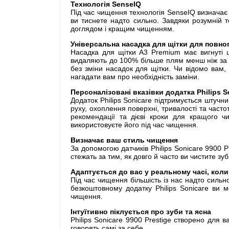
Технологія SenseIQ
Під час чищення технологія SenseIQ визначає д
ви тиснете надто сильно. Завдяки розумній 
доглядом і кращим чищенням.
Універсальна насадка для щітки для повно
Насадка для щітки A3 Premium має вигнуті ще
видаляють до 100% більше плям менш ніж за дв
без зміни насадок для щітки. Чи відомо вам
нагадати вам про необхідність заміни.
Персоналізовані вказівки додатка Philips S
Додаток Philips Sonicare підтримується штучн
руху, охоплення поверхні, тривалості та част
рекомендації та дієві кроки для кращого ч
використовуєте його під час чищення.
Визначає ваш стиль чищення
За допомогою датчиків Philips Sonicare 9900 
стежать за тим, як довго й часто ви чистите зуб
Адаптується до вас у реальному часі, коли
Під час чищення більшість із нас надто сильн
безкоштовному додатку Philips Sonicare ви 
чищення.
Інтуїтивно піклується про зуби та ясна
Philips Sonicare 9900 Prestige створено для в
говорять самі за себе.