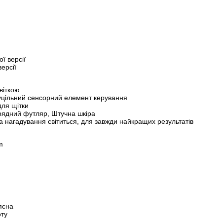
ої версії
версії
світкою
Суцільний сенсорний елемент керування
для щітки
рядний футляр, Штучна шкіра
а нагадування світиться, для завжди найкращих результатів
m
 ясна
оту