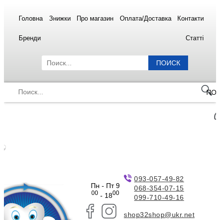
Головна
Знижки
Про магазин
Оплата/Доставка
Контакти
Бренди
Статті
ПОИСК
ПО
093-057-49-82
Пн - Пт 9
068-354-07-15
00
00
- 18
099-710-49-16
shop32shop@ukr.net