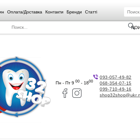
ин
Оплата/Доставка
Контакти
Бренди
Статті
ПО
093-057-49-82
00
00
Пн - Пт 9
- 18
068-354-07-15
099-710-49-16
shop32shop@ukr.n