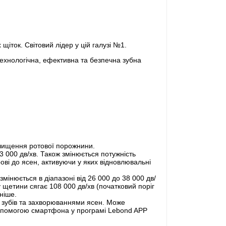
щіток. Світовий лідер у цій галузі №1.
технологічна, ефективна та безпечна зубна
ю чищення ротової порожнини.
3 000 дв/хв. Також змінюється потужність
ові до ясен, активуючи у яких відновлювальні
мінюється в діапазоні від 26 000 до 38 000 дв/
у щетини сягає 108 000 дв/хв (початковий поріг
ніше.
ю зубів та захворюваннями ясен. Може
 допомогою смартфона у програмі Lebond APP