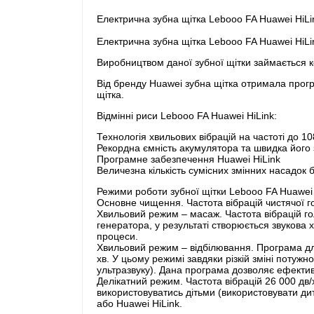
Електрична зубна щітка Lebooo FA Huawei HiLi
Електрична зубна щітка Lebooo FA Huawei HiLi
Виробництвом даної зубної щітки займається ком
Від бренду Huawei зубна щітка отримала прогр
щітка.
Відмінні риси Lebooo FA Huawei HiLink:
Технологія хвильових вібрацій на частоті до 1
Рекордна ємність акумулятора та швидка його
Програмне забезпечення Huawei HiLink
Величезна кількість сумісних змінних насадок
Режими роботи зубної щітки Lebooo FA Huawei 
Основне чищення. Частота вібрацій чистячої г
Хвильовий режим – масаж. Частота вібрацій гол
генератора, у результаті створюється звукова 
процеси.
Хвильовий режим – відбілювання. Програма для 
хв. У цьому режимі завдяки різкій зміні потуж
ультразвуку). Дана програма дозволяє ефектив
Делікатний режим. Частота вібрацій 26 000 дв
використовуватись дітьми (використовувати ди
або Huawei HiLink.