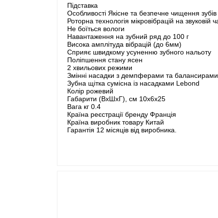
Підставка
Особливості Якісне та безпечне чищення зубів 
Роторна технологія мікровібрацій на звуковій ч
Не боїться вологи
Навантаження на зубний ряд до 100 г
Висока амплітуда вібрацій (до 6мм)
Сприяє швидкому усуненню зубного нальоту
Поліпшення стану ясен
2 хвильових режими
Змінні насадки з демпферами та балансирами
Зубна щітка сумісна із насадками Lebond
Колір рожевий
Габарити (ВхШхГ), см 10х6х25
Вага кг 0.4
Країна реєстрації бренду Франція
Країна виробник товару Китай
Гарантія 12 місяців від виробника.