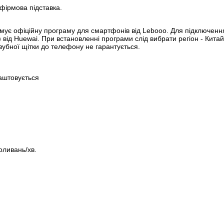
 фірмова підставка.
имує офіційну програму для смартфонів від Lebooo. Для підключен
) від Huewai. При встановленні програми слід вибрати регіон - Кит
 зубної щітки до телефону не гарантується.
лаштовується
оливань/хв.