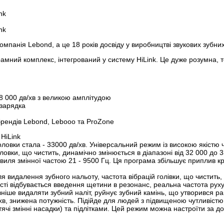
nk
nk
панія Lebond, а це 18 років досвіду у виробництві звукових зубних 
амний комплекс, інтегрований у систему HiLink. Це дуже розумна, 
08 000 дв/хв з великою амплітудою
 зарядка
 брендів Lebond, Lebooo та ProZone
HiLink
оловки стала - 33000 дв/хв. Універсальний режим із високою якіст
овки, що чистить, динамічно змінюється в діапазоні від 32 000 до 3
хвиля змінної частою 21 - 9500 Гц. Ця програма збільшує приплив кр
видалення зубного нальоту, частота вібрацій голівки, що чистить, з
ності відбувається введення щетини в резонанс, реальна частота рух
ніше видаляти зубний наліт, руйнує зубний камінь, що утворився ра
/хв, знижена потужність. Підійде для людей з підвищеною чутливіст
тячі змінні насадки) та підлітками. Цей режим можна настроїти за