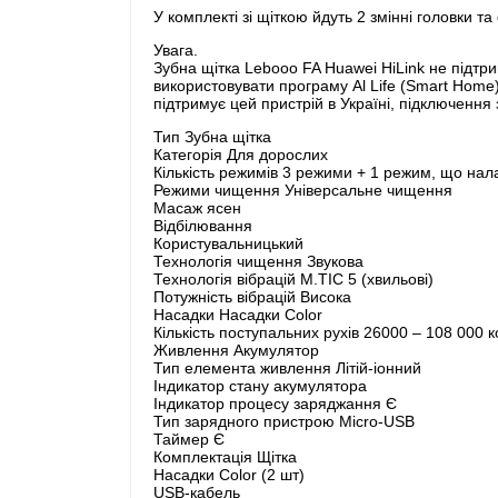
У комплекті зі щіткою йдуть 2 змінні головки та
Увага.
Зубна щітка Lebooo FA Huawei HiLink не підтр
використовувати програму Al Life (Smart Home
підтримує цей пристрій в Україні, підключення
Тип Зубна щітка
Категорія Для дорослих
Кількість режимів 3 режими + 1 режим, що на
Режими чищення Універсальне чищення
Масаж ясен
Відбілювання
Користувальницький
Технологія чищення Звукова
Технологія вібрацій M.TIC 5 (хвильові)
Потужність вібрацій Висока
Насадки Насадки Color
Кількість поступальних рухів 26000 – 108 000 к
Живлення Акумулятор
Тип елемента живлення Літій-іонний
Індикатор стану акумулятора
Індикатор процесу заряджання Є
Тип зарядного пристрою Micro-USB
Таймер Є
Комплектація Щітка
Насадки Color (2 шт)
USB-кабель