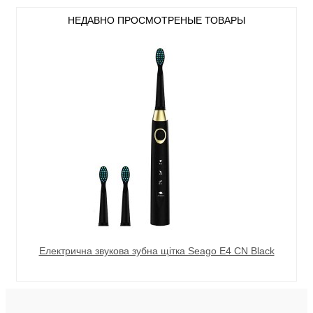
НЕДАВНО ПРОСМОТРЕНЫЕ ТОВАРЫ
Електрична звукова зубна щітка Seago E4 CN Black