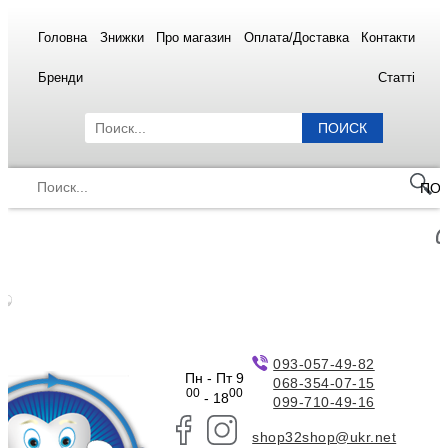
Головна
Знижки
Про магазин
Оплата/Доставка
Контакти
Бренди
Статті
ПОИСК
ПО
093-057-49-82
Пн - Пт 9
068-354-07-15
00
00
- 18
099-710-49-16
shop32shop@ukr.net