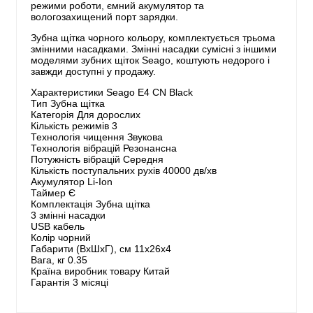
режими роботи, ємний акумулятор та
вологозахищений порт зарядки.
Зубна щітка чорного кольору, комплектується трьома
змінними насадками. Змінні насадки сумісні з іншими
моделями зубних щіток Seago, коштують недорого і
завжди доступні у продажу.
Характеристики Seago E4 CN Black
Тип Зубна щітка
Категорія Для дорослих
Кількість режимів 3
Технологія чищення Звукова
Технологія вібрацій Резонансна
Потужність вібрацій Середня
Кількість поступальних рухів 40000 дв/хв
Акумулятор Li-Ion
Таймер Є
Комплектація Зубна щітка
3 змінні насадки
USB кабель
Колір чорний
Габарити (ВхШхГ), см 11х26х4
Вага, кг 0.35
Країна виробник товару Китай
Гарантія 3 місяці