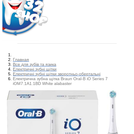
Главная
Все для зубів та язика
Електричні зубні щітки
Електричні зубні щітки зворотньо-обертальні
Електрична зубна щітка Braun Oral-B iO Series 7
iOM7.1A1.1BD White alabaster