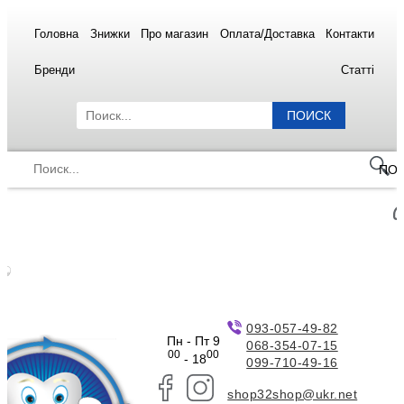
Головна
Знижки
Про магазин
Оплата/Доставка
Контакти
Бренди
Статті
ПОИСК
ПО
093-057-49-82
Пн - Пт 9
068-354-07-15
00
00
- 18
099-710-49-16
shop32shop@ukr.net