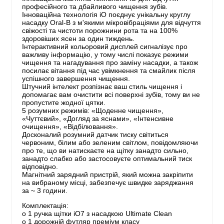
професійного та дбайливого чищення зубів.
Інноваційна технологія iO поєднує унікальну круглу
насадку Oral-B з м'якими мікровібраціями для відчуття
свіжості та чистоти порожнини рота та на 100%
здоровіших ясен за один тиждень.
Інтерактивний кольоровий дисплей сигналізує про
важливу інформацію, у тому числі показує режими
чищення та нагадування про заміну насадки, а також
посилає вітання під час увімкнення та смайлик після
успішного завершення чищення.
Штучний інтелект розпізнає ваш стиль чищення і
допомагає вам очистити всі поверхні зубів, тому ви не
пропустите жодної цятки.
5 розумних режимів: «Щоденне чищення»,
«Чуттєвий», «Догляд за яснами», «Інтенсивне
очищення», «Відбілювання».
Досконалий розумний датчик тиску світиться
червоним, білим або зеленим світлом, повідомляючи
про те, що ви натискаєте на щітку занадто сильно,
занадто слабко або застосовуєте оптимальний тиск
відповідно.
Магнітний зарядний пристрій, який можна закріпити
на вибраному місці, забезпечує швидке заряджання
за ~ 3 години.
Комплектація:
o 1 ручка щітки іО7 з насадкою Ultimate Clean
o 1 дорожній футляр преміум класу