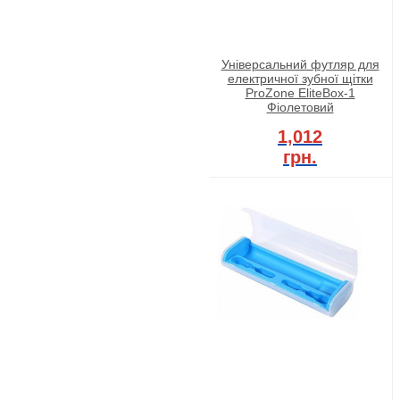
Універсальний футляр для
електричної зубної щітки
ProZone EliteBox-1
Фіолетовий
1,012
грн.