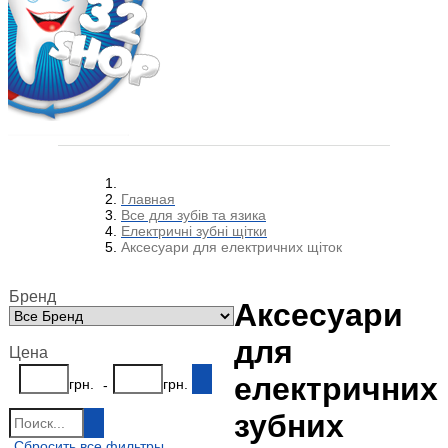
Главная
Все для зубів та язика
Електричні зубні щітки
Аксесуари для електричних щіток
Бренд
Аксесуари
для
Цена
електричних
грн.
грн.
-
зубних
Сбросить все фильтры