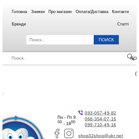
Головна
Знижки
Про магазин
Оплата/Доставка
Контакти
Бренди
Статті
ПОИСК
ПО
093-057-49-82
Пн - Пт 9
068-354-07-15
00
00
- 18
099-710-49-16
shop32shop@ukr.net