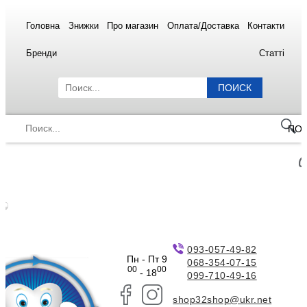
Головна
Знижки
Про магазин
Оплата/Доставка
Контакти
Бренди
Статті
ПОИСК
ПО
093-057-49-82
Пн - Пт 9
068-354-07-15
00
00
- 18
099-710-49-16
shop32shop@ukr.net