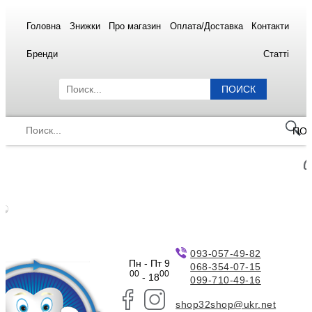
Головна
Знижки
Про магазин
Оплата/Доставка
Контакти
Бренди
Статті
ПОИСК
ПО
093-057-49-82
Пн - Пт 9
068-354-07-15
00
00
- 18
099-710-49-16
shop32shop@ukr.net