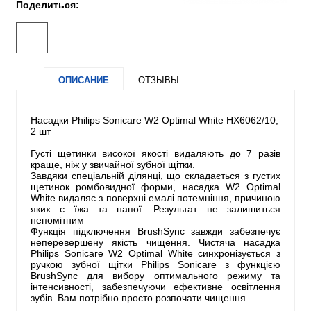
Поделиться:
ОПИСАНИЕ
ОТЗЫВЫ
Насадки Philips Sonicare W2 Optimal White HX6062/10,
2 шт
Густі щетинки високої якості видаляють до 7 разів
краще, ніж у звичайної зубної щітки.
Завдяки спеціальній ділянці, що складається з густих
щетинок ромбовидної форми, насадка W2 Optimal
White видаляє з поверхні емалі потемніння, причиною
яких є їжа та напої. Результат не залишиться
непомітним
Функція підключення BrushSync завжди забезпечує
неперевершену якість чищення. Чистяча насадка
Philips Sonicare W2 Optimal White синхронізується з
ручкою зубної щітки Philips Sonicare з функцією
BrushSync для вибору оптимального режиму та
інтенсивності, забезпечуючи ефективне освітлення
зубів. Вам потрібно просто розпочати чищення.