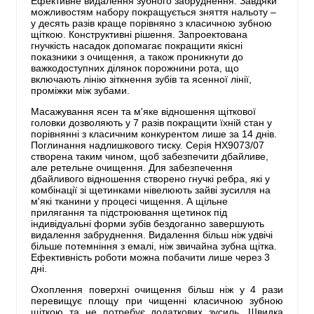
Ефективне видалення зубного забруднення. Завдяки
можливостям набору покращується зняття нальоту –
у десять разів краще порівняно з класичною зубною
щіткою. Конструктивні рішення. Запроектована
гнучкість насадок допомагає покращити якісні
показники з очищення, а також проникнути до
важкодоступних ділянок порожнини рота, що
включають лінію зіткнення зубів та ясенної лінії,
проміжки між зубами.
Масажування ясен та м'яке відношення щіткової
головки дозволяють у 7 разів покращити їхній стан у
порівнянні з класичним конкурентом лише за 14 днів.
Поглинання надлишкового тиску. Серія HX9073/07
створена таким чином, щоб забезпечити дбайливе,
але ретельне очищення. Для забезпечення
дбайливого відношення створено гнучкі ребра, які у
комбінації зі щетинками нівелюють зайві зусилля на
м'які тканини у процесі чищення. А щільне
прилягання та підстроювання щетинок під
індивідуальні форми зубів бездоганно завершують
видалення забруднення. Видалення більш ніж удвічі
більше потемніння з емалі, ніж звичайна зубна щітка.
Ефективність роботи можна побачити лише через 3
дні.
Охоплення поверхні очищення більш ніж у 4 рази
перевищує площу при чищенні класичною зубною
щіткою та не потребує додаткових зусиль. Швидка