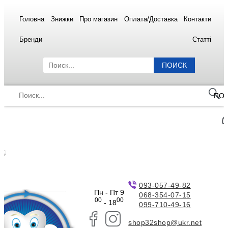
Головна
Знижки
Про магазин
Оплата/Доставка
Контакти
Бренди
Статті
ПОИСК
ПО
093-057-49-82
Пн - Пт 9
068-354-07-15
00
00
- 18
099-710-49-16
shop32shop@ukr.net