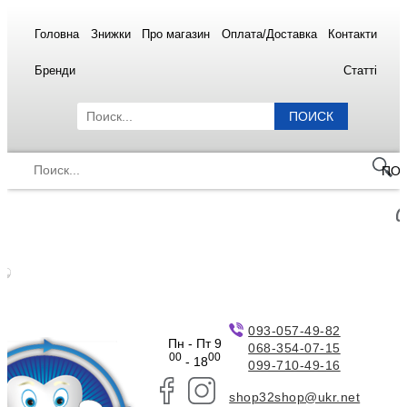
Головна
Знижки
Про магазин
Оплата/Доставка
Контакти
Бренди
Статті
ПОИСК
ПО
093-057-49-82
Пн - Пт 9
068-354-07-15
00
00
- 18
099-710-49-16
shop32shop@ukr.net