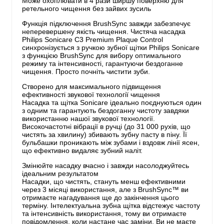
Може охоплювати в 4 рази ширшу поверхню для
ретельного чищення без зайвих зусиль
Функція підключення BrushSync завжди забезпечує
неперевершену якість чищення. Чистяча насадка
Philips Sonicare C3 Premium Plaque Control
синхронізується з ручкою зубної щітки Philips Sonicare
з функцією BrushSync для вибору оптимального
режиму та інтенсивності, гарантуючи бездоганне
чищення. Просто почніть чистити зуби.
Створено для максимального підвищення
ефективності звукової технології чищення
Насадка та щітка Sonicare ідеально поєднуються один
з одним та гарантують бездоганну чистоту завдяки
використанню нашої звукової технології.
Високочастотні вібрації в ручці (до 31 000 рухів, що
чистять за хвилину) збивають зубну пасту в піну. Її
бульбашки проникають між зубами і вздовж лінії ясен,
що ефективно видаляє зубний наліт.
Змінюйте насадку вчасно і завжди насолоджуйтесь
ідеальним результатом
Насадки, що чистять, стануть менш ефективними
через 3 місяці використання, але з BrushSync™ ви
отримаєте нагадування ще до закінчення цього
терміну. Інтелектуальна зубна щітка відстежує частоту
та інтенсивність використання, тому ви отримаєте
повідомлення, коли настане час заміни. Ви не маєте