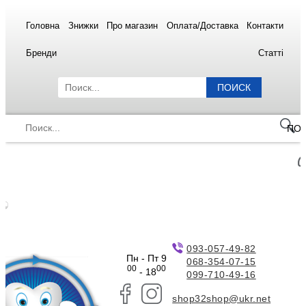
Головна
Знижки
Про магазин
Оплата/Доставка
Контакти
Бренди
Статті
ПОИСК
ПО
093-057-49-82
Пн - Пт 9
068-354-07-15
00
00
- 18
099-710-49-16
shop32shop@ukr.net