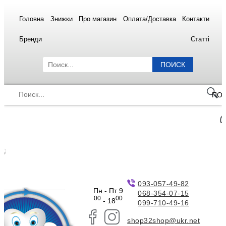
Головна
Знижки
Про магазин
Оплата/Доставка
Контакти
Бренди
Статті
ПОИСК
ПО
093-057-49-82
Пн - Пт 9
068-354-07-15
00
00
- 18
099-710-49-16
shop32shop@ukr.net