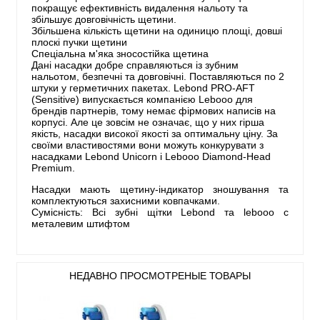
покращує ефективність видалення нальоту та
збільшує довговічність щетини.
Збільшена кількість щетини на одиницю площі, довші
плоскі пучки щетини
Спеціальна м'яка зносостійка щетина
Дані насадки добре справляються із зубним
нальотом, безпечні та довговічні. Поставляються по 2
штуки у герметичних пакетах. Lebond PRO-AFT
(Sensitive) випускається компанією Lebooo для
брендів партнерів, тому немає фірмових написів на
корпусі. Але це зовсім не означає, що у них гірша
якість, насадки високої якості за оптимальну ціну. За
своїми властивостями вони можуть конкурувати з
насадками Lebond Uniсorn і Lebooo Diamond-Head
Premium.
Насадки мають щетину-індикатор зношування та
комплектуються захисними ковпачками.
Сумісність: Всі зубні щітки Lebond та lebooo c
металевим штифтом
НЕДАВНО ПРОСМОТРЕНЫЕ ТОВАРЫ