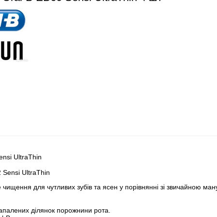
nsi UltraThin
 Sensi UltraThin
е чищення для чутливих зубів та ясен у порівнянні зі звичайною м
запалених ділянок порожнини рота.