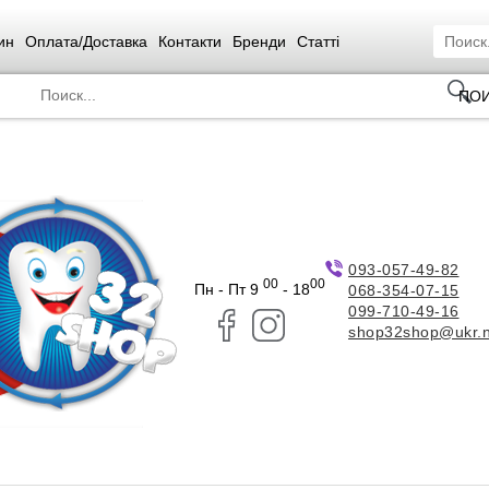
ин
Оплата/Доставка
Контакти
Бренди
Статті
ПО
093-057-49-82
00
00
Пн - Пт 9
- 18
068-354-07-15
099-710-49-16
shop32shop@ukr.n