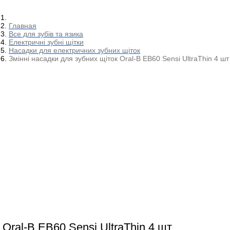
Главная
Все для зубів та язика
Електричні зубні щітки
Насадки для електричних зубних щіток
Змінні насадки для зубних щіток Oral-B EB60 Sensi UltraThin 4 шт
 Oral-B EB60 Sensi UltraThin 4 шт