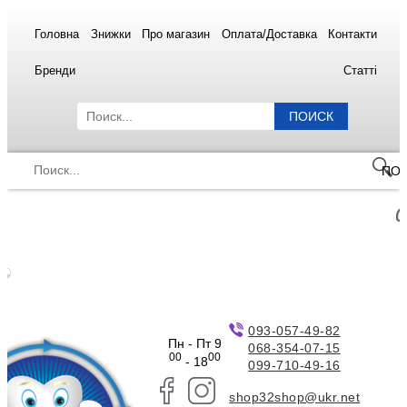
Головна
Знижки
Про магазин
Оплата/Доставка
Контакти
Бренди
Статті
ПОИСК
ПО
093-057-49-82
Пн - Пт 9
068-354-07-15
00
00
- 18
099-710-49-16
shop32shop@ukr.net