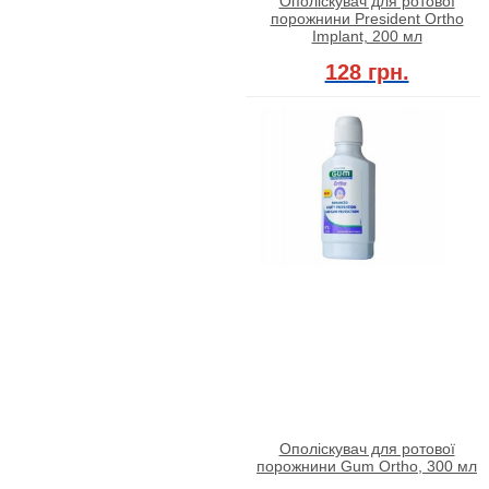
Ополіскувач для ротової
порожнини President Ortho
Implant, 200 мл
128 грн.
Ополіскувач для ротової
порожнини Gum Ortho, 300 мл