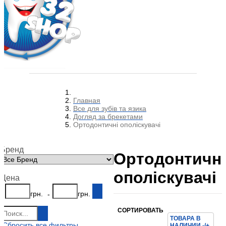
Главная
Все для зубів та язика
Догляд за брекетами
Ортодонтичні ополіскувачі
Бренд
Ортодонтичні
ополіскувачі
Цена
грн.
грн.
-
СОРТИРОВАТЬ
ТОВАРА В
Сбросить все фильтры
НАЛИЧИИ -/+