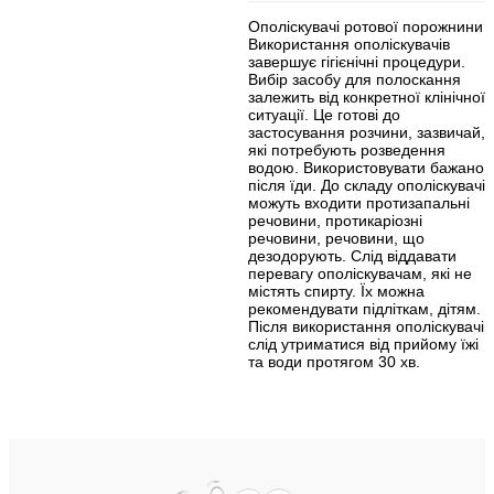
Ополіскувачі ротової порожнини
Використання ополіскувачів
завершує гігієнічні процедури.
Вибір засобу для полоскання
залежить від конкретної клінічної
ситуації. Це готові до
застосування розчини, зазвичай,
які потребують розведення
водою. Використовувати бажано
після їди. До складу ополіскувачів
можуть входити протизапальні
речовини, протикаріозні
речовини, речовини, що
дезодорують. Слід віддавати
перевагу ополіскувачам, які не
містять спирту. Їх можна
рекомендувати підліткам, дітям.
Після використання ополіскувачів
слід утриматися від прийому їжі
та води протягом 30 хв.