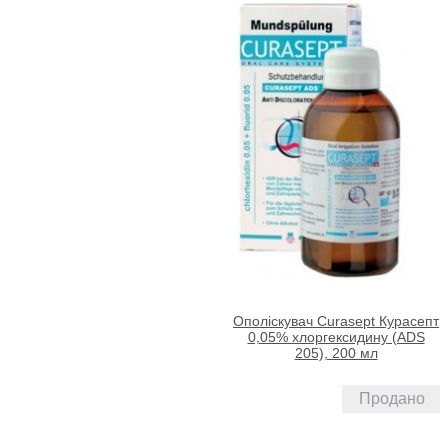
Ополіскувач Curasept Курасепт
0,05% хлоргексидину (ADS
205), 200 мл
Продано