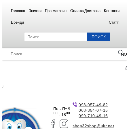
Головна
Знижки
Про магазин
Оплата/Доставка
Контакти
Бренди
Статті
ПОИСК
ПО
093-057-49-82
Пн - Пт 9
068-354-07-15
00
00
- 18
099-710-49-16
shop32shop@ukr.net