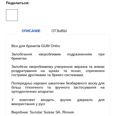
Поделиться:
ОПИСАНИЕ
ОТЗЫВЫ
Віск для брекетів GUM Ortho
Запобігання хворобливим подразненням при
брекетах
Запобігає хворобливому утворенню виразок та знімає
роздратування на щоках та яснах, спричинені
гострими дротиками та брекет-системами.
Попередньо нарізані шматочки безбарвного воску для
більш гігієнічного та зручного застосування на
ортодонтичних апаратах
У комплект входить зручне дзеркало для
використання у русі
Виробник: Sunstar Suisse SA, Японія.