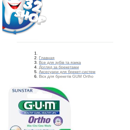
Главная
Все для зубів та язика
Догляд за брекетами
Аксесуари для брекет-систем
Віск для брекетів GUM Ortho