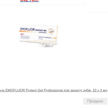
ль EMOFLUOR Protect Gel Professional для захисту зубів, 10 х 3 мл
Продано