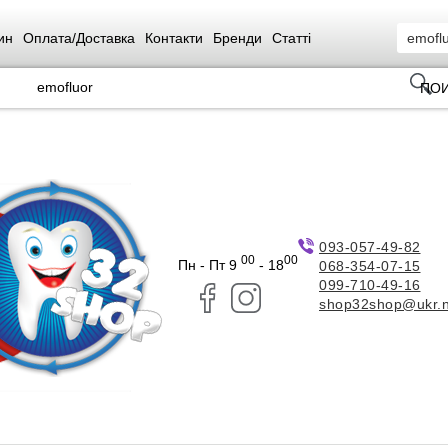
ин
Оплата/Доставка
Контакти
Бренди
Статті
ПО
093-057-49-82
00
00
Пн - Пт 9
- 18
068-354-07-15
099-710-49-16
shop32shop@ukr.n