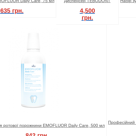
MOFLUOR Daily Care, 75 мл
Диспенсер TEBODONT
Набір з
635 грн.
4,500
грн.
Професійний 
ля ротової порожнини EMOFLUOR Daily Care, 500 мл
842 грн.