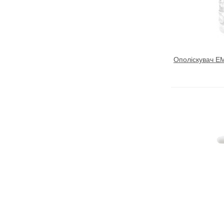
Ополіскувач E