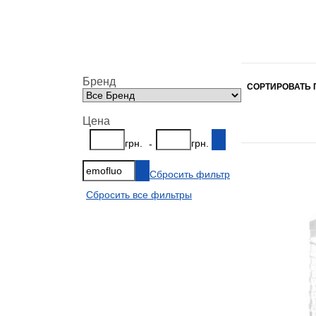
Бренд
СОРТИРОВАТЬ 
Цена
грн.
грн.
-
Сбросить фильтр
Сбросить все фильтры
Показать всё
Свернуть
Показать всё
Свернуть
Показать всё
Свернуть