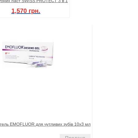
убних паст SWISS PROTECT 3 в 1
1,570 грн.
гель EMOFLUOR для чутливих зубів 10x3 мл