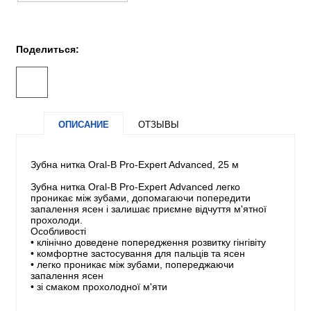
Поделиться:
ОПИСАНИЕ
ОТЗЫВЫ
Зубна нитка Oral-B Pro-Expert Advanced, 25 м
Зубна нитка Oral-B Pro-Expert Advanced легко
проникає між зубами, допомагаючи попередити
запалення ясен і залишає приємне відчуття м'ятної
прохолоди.
Особливості
• клінічно доведене попередження розвитку гінгівіту
• комфортне застосування для пальців та ясен
• легко проникає між зубами, попереджаючи
запалення ясен
• зі смаком прохолодної м'яти