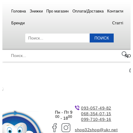
Головна
Знижки
Про магазин
Оплата/Доставка
Контакти
Бренди
Статті
ПОИСК
ПО
093-057-49-82
Пн - Пт 9
068-354-07-15
00
00
- 18
099-710-49-16
shop32shop@ukr.net