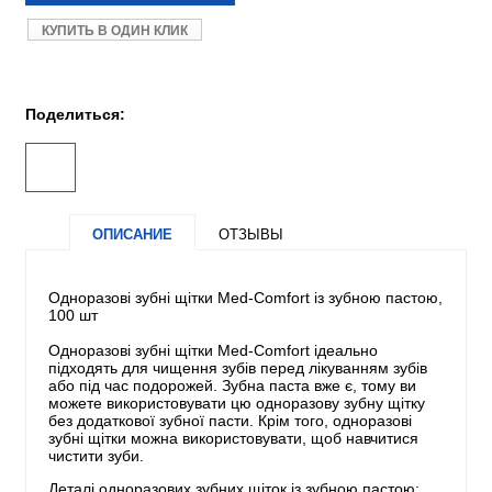
КУПИТЬ В ОДИН КЛИК
Поделиться:
ОПИСАНИЕ
ОТЗЫВЫ
Одноразові зубні щітки Med-Comfort із зубною пастою,
100 шт
Одноразові зубні щітки Med-Comfort ідеально
підходять для чищення зубів перед лікуванням зубів
або під час подорожей. Зубна паста вже є, тому ви
можете використовувати цю одноразову зубну щітку
без додаткової зубної пасти. Крім того, одноразові
зубні щітки можна використовувати, щоб навчитися
чистити зуби.
Деталі одноразових зубних щіток із зубною пастою: