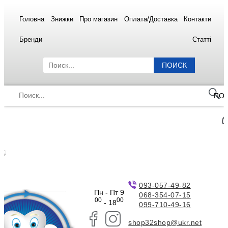
Головна
Знижки
Про магазин
Оплата/Доставка
Контакти
Бренди
Статті
ПОИСК
ПО
093-057-49-82
Пн - Пт 9
068-354-07-15
00
00
- 18
099-710-49-16
shop32shop@ukr.net