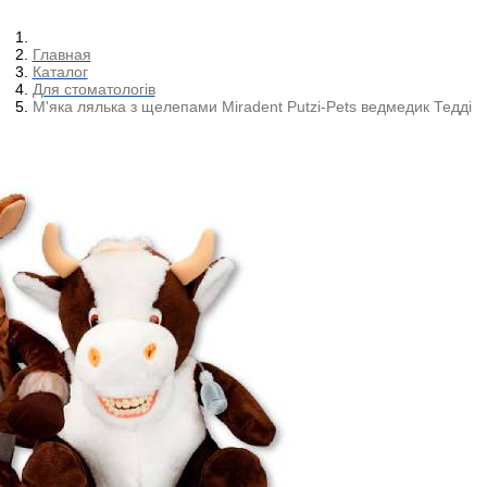
Главная
Каталог
Для стоматологів
М'яка лялька з щелепами Miradent Putzi-Pets ведмедик Тедді