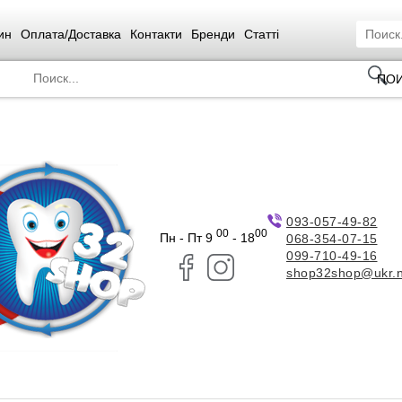
ин
Оплата/Доставка
Контакти
Бренди
Статті
ПО
093-057-49-82
00
00
Пн - Пт 9
- 18
068-354-07-15
099-710-49-16
shop32shop@ukr.n