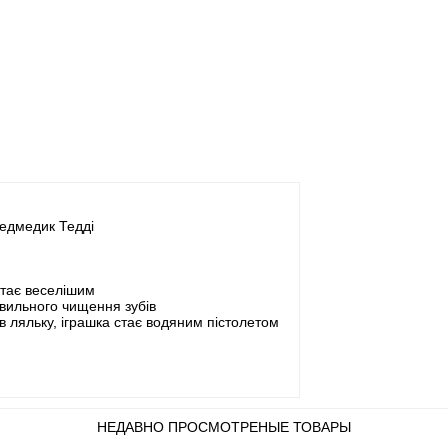
ведмедик Тедді
стає веселішим
вильного чищення зубів
 ляльку, іграшка стає водяним пістолетом
НЕДАВНО ПРОСМОТРЕНЫЕ ТОВАРЫ