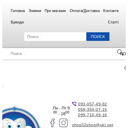
Головна
Знижки
Про магазин
Оплата/Доставка
Контакти
Бренди
Статті
ПОИСК
ПО
093-057-49-82
Пн - Пт 9
068-354-07-15
00
00
- 18
099-710-49-16
shop32shop@ukr.net