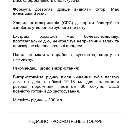
Висока ефективність ополіскувача.
Формула дозволяє довше виділяти фтор. Має
полуничний смак.
Хлорид цетилпіридинія (СРС) діє проти бактерій та
запобігає утворенню зубного нальоту.
Екстракт ромашки має болезаспокійливу,
протизапальну дію, нейтралізує неприємний запах та
прискорює відновлювальні процеси.
Паста не містить парабенів, сульфатів, спирту та
лимонену.
Рекомендації щодо використання:
Використовуйте рідину після чищення зубів пастою
двічі на день в обсязі 10-15 мл для полоскання
ротової порожнини протягом 30 секунд. Засіб
повністю готовий до застосування.
Місткість рідини – 300 мл.
НЕДАВНО ПРОСМОТРЕНЫЕ ТОВАРЫ