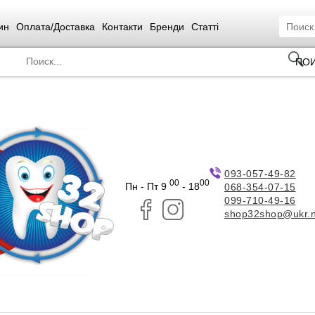
ин
Оплата/Доставка
Контакти
Бренди
Статті
ПО
093-057-49-82
00
00
Пн - Пт 9
- 18
068-354-07-15
099-710-49-16
shop32shop@ukr.n