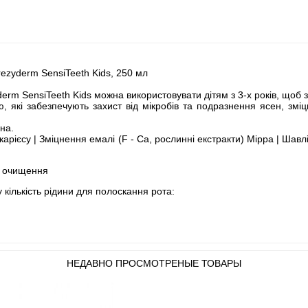
ezyderm SensiTeeth Kids, 250 мл
rm SensiTeeth Kids можна використовувати дітям з 3-х років, щоб з
, які забезпечують захист від мікробів та подразнення ясен, змі
на.
карієсу | Зміцнення емалі (F - Ca, рослинні екстракти) Мірра | Шавл
е очищення
кількість рідини для полоскання рота:
НЕДАВНО ПРОСМОТРЕНЫЕ ТОВАРЫ