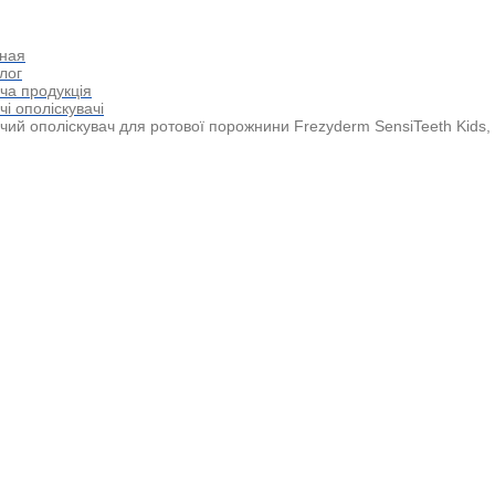
ная
лог
ча продукція
чі ополіскувачі
чий ополіскувач для ротової порожнини Frezyderm SensiTeeth Kids,