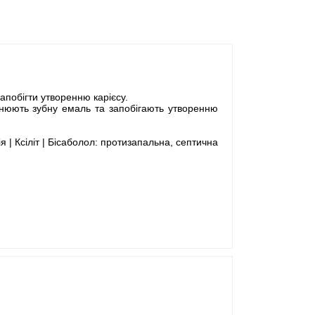
апобігти утворенню карієсу.
цнюють зубну емаль та запобігають утворенню
ія | Ксіліт | Бісаболол: протизапальна, септична