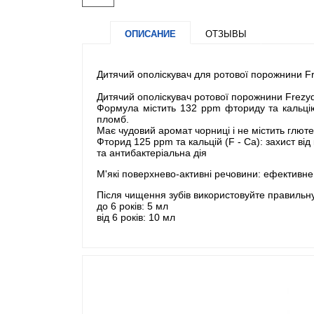
ОПИСАНИЕ
ОТЗЫВЫ
Дитячий ополіскувач для ротової порожнини Fr
Дитячий ополіскувач ротової порожнини Frezyde
Формула містить 132 ppm фториду та кальцію
пломб.
Має чудовий аромат чорниці і не містить глюте
Фторид 125 ppm та кальцій (F - Ca): захист від 
та антибактеріальна дія
М'які поверхнево-активні речовини: ефективн
Після чищення зубів використовуйте правильну 
до 6 років: 5 мл
від 6 років: 10 мл