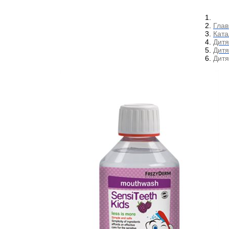
Глав
Ката
Дитя
Дитя
Дитя