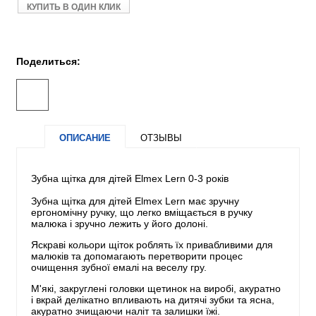
КУПИТЬ В ОДИН КЛИК
Поделиться:
ОПИСАНИЕ
ОТЗЫВЫ
Зубна щітка для дітей Elmex Lern 0-3 років
Зубна щітка для дітей Elmex Lern має зручну
ергономічну ручку, що легко вміщається в ручку
малюка і зручно лежить у його долоні.
Яскраві кольори щіток роблять їх привабливими для
малюків та допомагають перетворити процес
очищення зубної емалі на веселу гру.
М'які, закруглені головки щетинок на виробі, акуратно
і вкрай делікатно впливають на дитячі зубки та ясна,
акуратно зчищаючи наліт та залишки їжі.