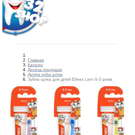
Главная
Каталог
Дитяча продукція
Дитячі зубні щітки
Зубна щітка для дітей Elmex Lern 0-3 років