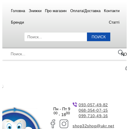
Головна
Знижки
Про магазин
Оплата/Доставка
Контакти
Бренди
Статті
ПОИСК
ПО
093-057-49-82
Пн - Пт 9
068-354-07-15
00
00
- 18
099-710-49-16
shop32shop@ukr.net