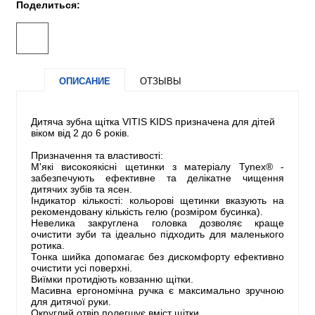
Поделиться:
ОПИСАНИЕ
ОТЗЫВЫ
Дитяча зубна щітка VITIS KIDS призначена для дітей
віком від 2 до 6 років.
Призначення та властивості:
М'які високоякісні щетинки з матеріалу Tynex® -
забезпечують ефективне та делікатне чищення
дитячих зубів та ясен.
Індикатор кількості: кольорові щетинки вказують на
рекомендовану кількість гелю (розміром бусинка).
Невелика закруглена головка дозволяє краще
очистити зуби та ідеально підходить для маленького
ротика.
Тонка шийка допомагає без дискомфорту ефективно
очистити усі поверхні.
Виїмки протидіють ковзанню щітки.
Масивна ергономічна ручка є максимально зручною
для дитячої руки.
Округлий отвір полегшує вміст щітки.