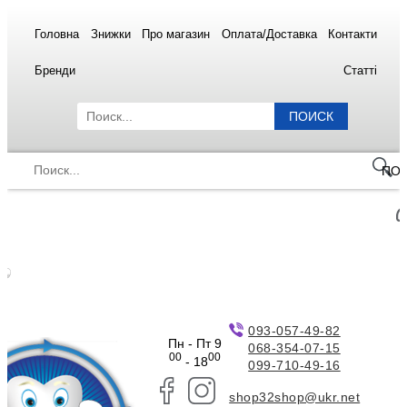
Головна
Знижки
Про магазин
Оплата/Доставка
Контакти
Бренди
Статті
ПОИСК
ПО
093-057-49-82
Пн - Пт 9
068-354-07-15
00
00
- 18
099-710-49-16
shop32shop@ukr.net