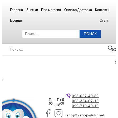
Головна
Знижки
Про магазин
Оплата/Доставка
Контакти
Бренди
Статті
ПОИСК
ПО
093-057-49-82
Пн - Пт 9
068-354-07-15
00
00
- 18
099-710-49-16
shop32shop@ukr.net