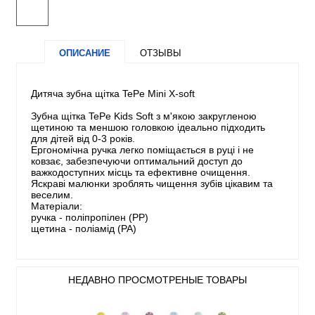
ОПИСАНИЕ
ОТЗЫВЫ
Дитяча зубна щітка TePe Mini X-soft
Зубна щітка TePe Kids Soft з м'якою закругленою
щетиною та меншою головкою ідеально підходить
для дітей від 0-3 років.
Ергономічна ручка легко поміщається в руці і не
ковзає, забезпечуючи оптимальний доступ до
важкодоступних місць та ефективне очищення.
Яскраві малюнки зроблять чищення зубів цікавим та
веселим.
Матеріали:
ручка - поліпропілен (PP)
щетина - поліамід (PA)
НЕДАВНО ПРОСМОТРЕНЫЕ ТОВАРЫ