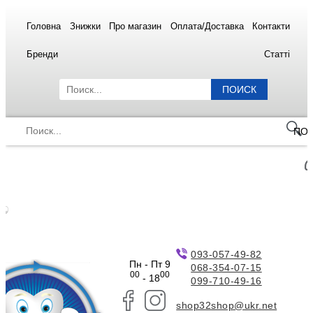
Головна
Знижки
Про магазин
Оплата/Доставка
Контакти
Бренди
Статті
ПОИСК
ПО
093-057-49-82
Пн - Пт 9
068-354-07-15
00
00
- 18
099-710-49-16
shop32shop@ukr.net