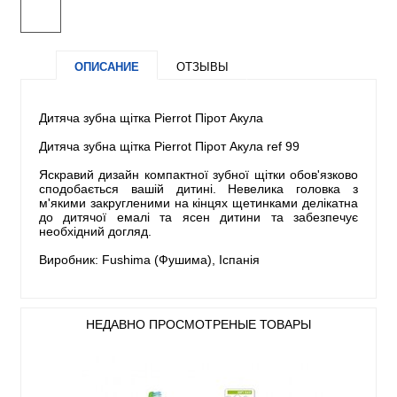
ОПИСАНИЕ
ОТЗЫВЫ
Дитяча зубна щітка Pierrot Пірот Акула
Дитяча зубна щітка Pierrot Пірот Акула ref 99
Яскравий дизайн компактної зубної щітки обов'язково
сподобається вашій дитині. Невелика головка з
м'якими закругленими на кінцях щетинками делікатна
до дитячої емалі та ясен дитини та забезпечує
необхідний догляд.
Виробник: Fushima (Фушима), Іспанія
НЕДАВНО ПРОСМОТРЕНЫЕ ТОВАРЫ