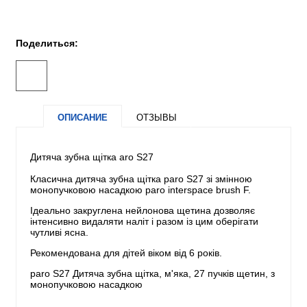
Поделиться:
ОПИСАНИЕ
ОТЗЫВЫ
Дитяча зубна щітка aro S27
Класична дитяча зубна щітка paro S27 зі змінною
монопучковою насадкою paro interspace brush F.
Ідеально закруглена нейлонова щетина дозволяє
інтенсивно видаляти наліт і разом із цим оберігати
чутливі ясна.
Рекомендована для дітей віком від 6 років.
paro S27 Дитяча зубна щітка, м'яка, 27 пучків щетин, з
монопучковою насадкою