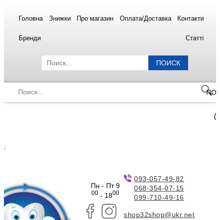
Головна
Знижки
Про магазин
Оплата/Доставка
Контакти
Бренди
Статті
ПОИСК
ПО
093-057-49-82
Пн - Пт 9
068-354-07-15
00
00
- 18
099-710-49-16
shop32shop@ukr.net