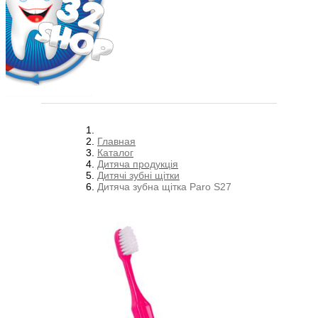
Главная
Каталог
Дитяча продукція
Дитячі зубні щітки
Дитяча зубна щітка Paro S27