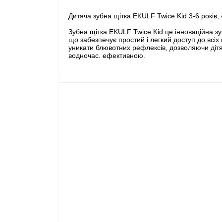
Дитяча зубна щітка EKULF Twice Kid 3-6 років,
Зубна щітка EKULF Twice Kid це інноваційна зу
що забезпечує простий і легкий доступ до всі
уникати блювотних рефлексів, дозволяючи діт
водночас. ефективною.