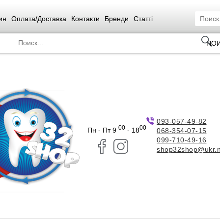
ин
Оплата/Доставка
Контакти
Бренди
Статті
ПО
093-057-49-82
00
00
Пн - Пт 9
- 18
068-354-07-15
099-710-49-16
shop32shop@ukr.n