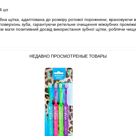
 4 шт
бна щітка, адаптована до розміру ротової порожнини, враховуючи вік
х поверхонь зуба, гарантуючи ретельне очищення міжзубних проміжкі
ям мати позитивний досвід використання зубної щітки, роблячи чи
НЕДАВНО ПРОСМОТРЕНЫЕ ТОВАРЫ