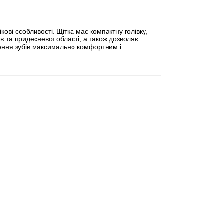
ові особливості. Щітка має компактну голівку,
в та придесневої області, а також дозволяє
щення зубів максимально комфортним і