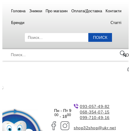
Головна
Знижки
Про магазин
Оплата/Доставка
Контакти
Бренди
Статті
ПОИСК
ПО
093-057-49-82
Пн - Пт 9
068-354-07-15
00
00
- 18
099-710-49-16
shop32shop@ukr.net