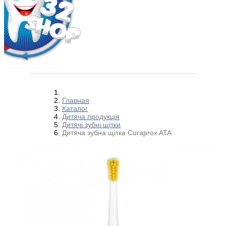
Главная
Каталог
Дитяча продукція
Дитячі зубні щітки
Дитяча зубна щітка Сuraprox ATA