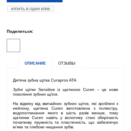
КУПИТЬ В ОДИН КЛИК
Поделиться:
ОПИСАНИЕ
ОТЗЫВЫ
Дитяча зубна щітка Сuraprox ATA
Зубні щітки Sensitive із щетиною Сuren – це нове
покоління зубних щіток.
На відміну від звичайних зубних щіток, які зроблені з
нейлону, щетина Сuren виготовлена ​​з поліестру,
водопоглинання якого в шість разів менше, тому
щетинки Сuren навіть у вологому стані зберігають
початкову пружність та пластичність, що забезпечує
м'яке та глибоке чищення зубів.