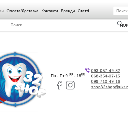
ин
Оплата/Доставка
Контакти
Бренди
Статті
ПО
093-057-49-82
00
00
Пн - Пт 9
- 18
068-354-07-15
099-710-49-16
shop32shop@ukr.n