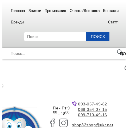
Головна
Знижки
Про магазин
Оплата/Доставка
Контакти
Бренди
Статті
ПОИСК
ПО
093-057-49-82
Пн - Пт 9
068-354-07-15
00
00
- 18
099-710-49-16
shop32shop@ukr.net