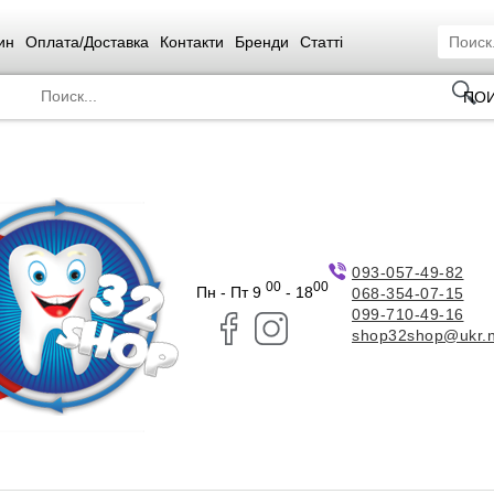
ин
Оплата/Доставка
Контакти
Бренди
Статті
ПО
093-057-49-82
00
00
Пн - Пт 9
- 18
068-354-07-15
099-710-49-16
shop32shop@ukr.n