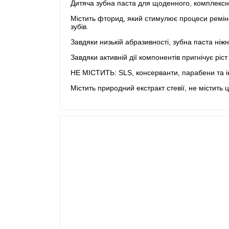
Дитяча зубна паста для щоденного, комплексн
Містить фторид, який стимулює процеси ремінер
зубів.
Завдяки низькій абразивності, зубна паста ні
Завдяки активній дії компонентів пригнічує ріс
НЕ МІСТИТЬ: SLS, консерванти, парабени та і
Містить природний екстракт стевії, не містить ц