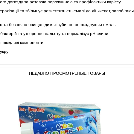
ого догляду за ротовою порожниною та профілактики карієсу.
алізації та збільшує резистентність емалі до дії кислот, запобігаю
жно та безпечно очищає дитячі зуби, не пошкоджуючи емаль.
т бактерій та утворення нальоту та нормалізує рН слини.
н шкідливі компоненти.
укру.
НЕДАВНО ПРОСМОТРЕНЫЕ ТОВАРЫ