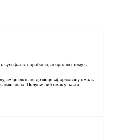
 сульфатів, парабенів, алергенів і тому є
аду, зміцнюють не до кінця сформовану емаль
ує ніжні ясна. Полуничний смак у пасти