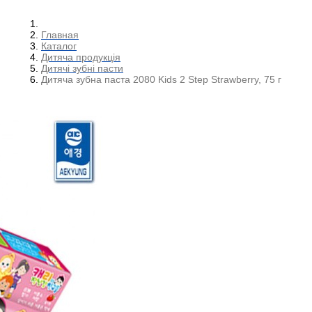
Главная
Каталог
Дитяча продукція
Дитячі зубні пасти
Дитяча зубна паста 2080 Kids 2 Step Strawberry, 75 г