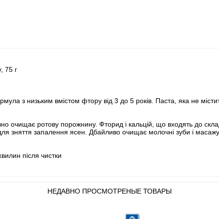
, 75 г
ула з низьким вмістом фтору від 3 до 5 років. Паста, яка не містить
вно очищає ротову порожнину. Фторид і кальцій, що входять до скл
Е для зняття запалення ясен. Дбайливо очищає молочні зуби і масаж
хвилин після чистки
НЕДАВНО ПРОСМОТРЕНЫЕ ТОВАРЫ