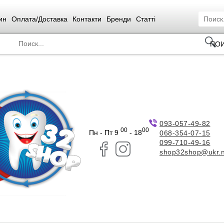
ин
Оплата/Доставка
Контакти
Бренди
Статті
ПО
093-057-49-82
00
00
Пн - Пт 9
- 18
068-354-07-15
099-710-49-16
shop32shop@ukr.n