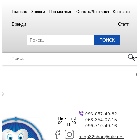
Головна
Знижки
Про магазин
Оплата/Доставка
Контакти
Бренди
Статті
ПОИСК
ПО
093-057-49-82
Пн - Пт 9
068-354-07-15
00
00
- 18
099-710-49-16
shop32shop@ukr.net