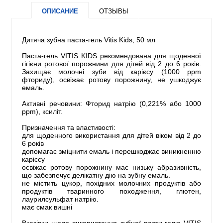
ОПИСАНИЕ
ОТЗЫВЫ
Дитяча зубна паста-гель Vitis Kids, 50 мл
Паста-гель VITIS KIDS рекомендована для щоденної
гігієни ротової порожнини для дітей від 2 до 6 років.
Захищає молочні зуби від карієсу (1000 ppm
фториду), освіжає ротову порожнину, не ушкоджує
емаль.
Активні речовини: Фторид натрію (0,221% або 1000
ppm), ксиліт.
Призначення та властивості:
для щоденного використання для дітей віком від 2 до
6 років
допомагає зміцнити емаль і перешкоджає виникненню
карієсу
освіжає ротову порожнину має низьку абразивність,
що забезпечує делікатну дію на зубну емаль.
не містить цукор, похідних молочних продуктів або
продуктів тваринного походження, глютен,
лаурилсульфат натрію.
має смак вишні
Вказівки щодо використання зубної пасти-гелю VITIS