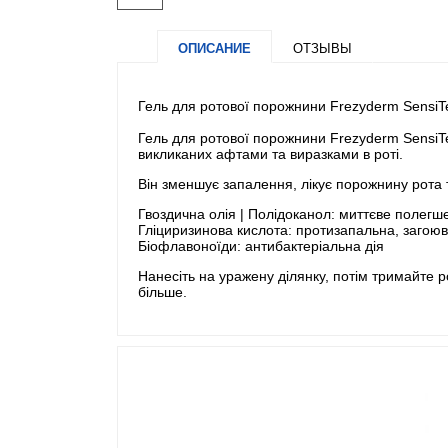
ОПИСАНИЕ
ОТЗЫВЫ
Гель для ротової порожнини Frezyderm SensiTe
Гель для ротової порожнини Frezyderm SensiT
викликаних афтами та виразками в роті.
Він зменшує запалення, лікує порожнину рота 
Гвоздична олія | Полідоканол: миттєве полег
Гліциризинова кислота: протизапальна, загоюв
Біофлавоноїди: антибактеріальна дія
Нанесіть на уражену ділянку, потім тримайте р
більше.