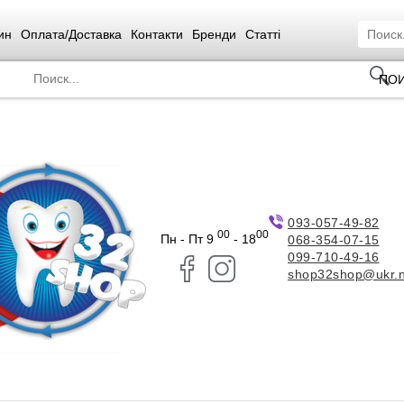
ин
Оплата/Доставка
Контакти
Бренди
Статті
ПО
093-057-49-82
00
00
Пн - Пт 9
- 18
068-354-07-15
099-710-49-16
shop32shop@ukr.n