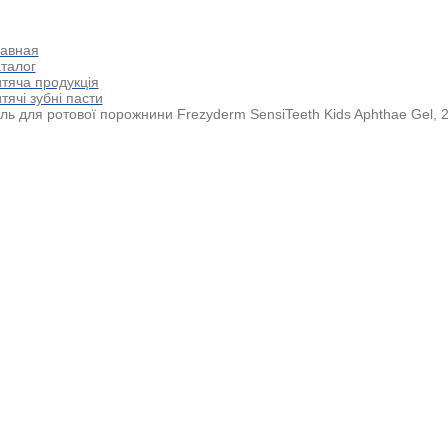
авная
талог
тяча продукція
тячі зубні пасти
ль для ротової порожнини Frezyderm SensiTeeth Kids Aphthae Gel, 