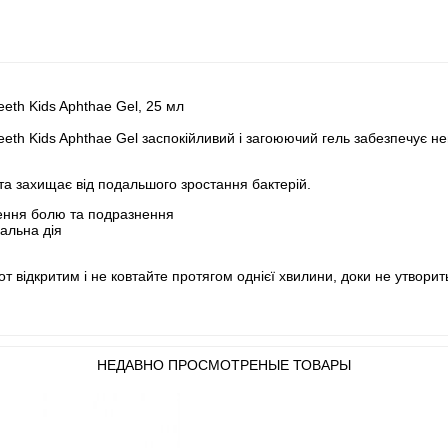
eth Kids Aphthae Gel, 25 мл
eeth Kids Aphthae Gel заспокійливий і загоюючий гель забезпечує 
та захищає від подальшого зростання бактерій.
шення болю та подразнення
альна дія
от відкритим і не ковтайте протягом однієї хвилини, доки не утворит
НЕДАВНО ПРОСМОТРЕНЫЕ ТОВАРЫ