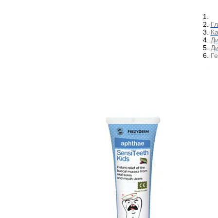
Гл
Ка
Ди
Ди
Ге