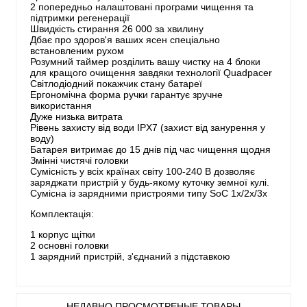
2 попередньо налаштовані програми чищення та
підтримки регенерації
Швидкість стирання 26 000 за хвилину
Дбає про здоров'я ваших ясен спеціально
встановленим рухом
Розумний таймер розділить вашу чистку на 4 блоки
для кращого очищення завдяки технології Quadpacer
Світлодіодний покажчик стану батареї
Ергономічна форма ручки гарантує зручне
використання
Дуже низька витрата
Рівень захисту від води IPX7 (захист від занурення у
воду)
Батарея витримає до 15 днів під час чищення щодня
Змінні чистячі головки
Сумісність у всіх країнах світу 100-240 В дозволяє
заряджати пристрій у будь-якому куточку земної кулі.
Сумісна із зарядними пристроями типу SoC 1x/2x/3x
Комплектація:
1 корпус щітки
2 основні головки
1 зарядний пристрій, з'єднаний з підставкою
НЕДАВНО ПРОСМОТРЕНЫЕ ТОВАРЫ