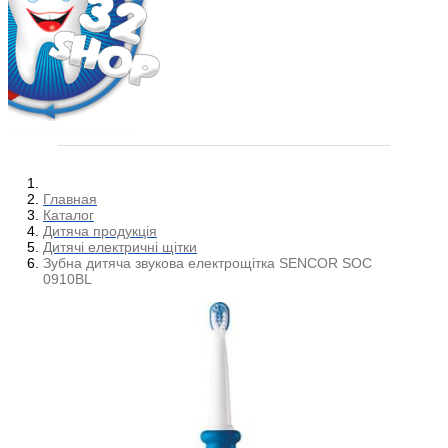
Главная
Каталог
Дитяча продукція
Дитячі електричні щітки
Зубна дитяча звукова електрощітка SENCOR SOC
0910BL