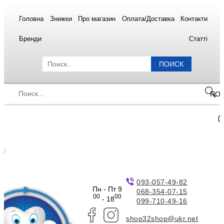
Головна
Знижки
Про магазин
Оплата/Доставка
Контакти
Бренди
Статті
ПОИСК
ПО
093-057-49-82
Пн - Пт 9
068-354-07-15
00
00
- 18
099-710-49-16
shop32shop@ukr.net