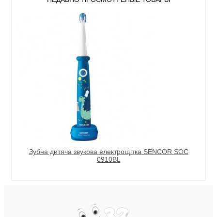
Зубна дитяча звукова електрощітка SENCOR SOC
0910BL