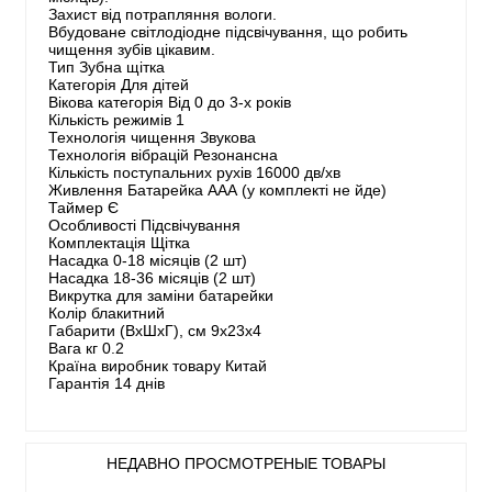
Захист від потрапляння вологи.
Вбудоване світлодіодне підсвічування, що робить
чищення зубів цікавим.
Тип Зубна щітка
Категорія Для дітей
Вікова категорія Від 0 до 3-х років
Кількість режимів 1
Технологія чищення Звукова
Технологія вібрацій Резонансна
Кількість поступальних рухів 16000 дв/хв
Живлення Батарейка ААА (у комплекті не йде)
Таймер Є
Особливості Підсвічування
Комплектація Щітка
Насадка 0-18 місяців (2 шт)
Насадка 18-36 місяців (2 шт)
Викрутка для заміни батарейки
Колір блакитний
Габарити (ВхШхГ), см 9x23х4
Вага кг 0.2
Країна виробник товару Китай
Гарантія 14 днів
НЕДАВНО ПРОСМОТРЕНЫЕ ТОВАРЫ