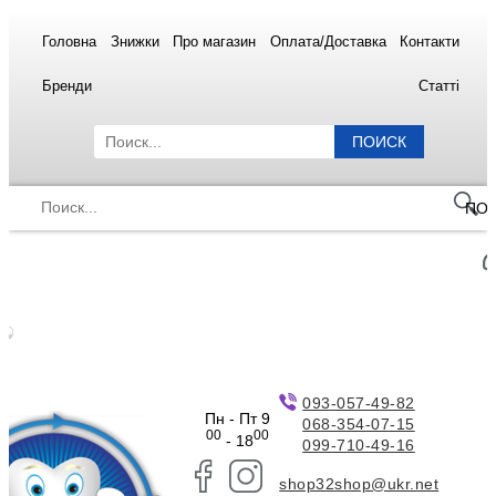
Головна
Знижки
Про магазин
Оплата/Доставка
Контакти
Бренди
Статті
ПОИСК
ПО
093-057-49-82
Пн - Пт 9
068-354-07-15
00
00
- 18
099-710-49-16
shop32shop@ukr.net