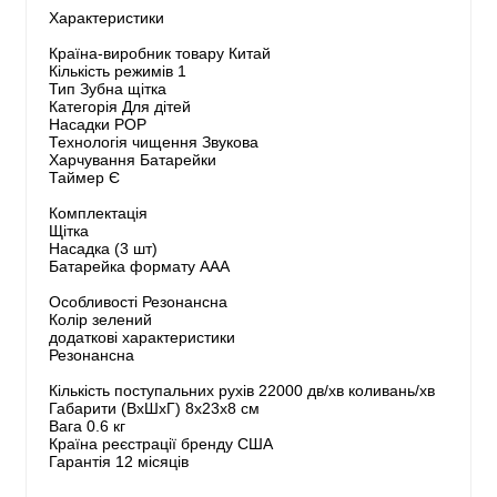
Характеристики
Країна-виробник товару Китай
Кількість режимів 1
Тип Зубна щітка
Категорія Для дітей
Насадки POP
Технологія чищення Звукова
Харчування Батарейки
Таймер Є
Комплектація
Щітка
Насадка (3 шт)
Батарейка формату ААА
Особливості Резонансна
Колір зелений
додаткові характеристики
Резонансна
Кількість поступальних рухів 22000 дв/хв коливань/хв
Габарити (ВхШхГ) 8x23х8 см
Вага 0.6 кг
Країна реєстрації бренду США
Гарантія 12 місяців