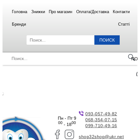
Головна
Знижки
Про магазин
Оплата/Доставка
Контакти
Бренди
Статті
ПОИСК
ПО
093-057-49-82
Пн - Пт 9
068-354-07-15
00
00
- 18
099-710-49-16
shop32shop@ukr.net