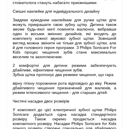
стоматолога стануть набагато приємнішими.
Смішні наклейки для індивідуального дизайну
Завдяки кумедним наклейкам для ручки щітки діти
можуть прикрашати свою зубну щітку. Дитина також
зможе будь-якої миті поміняти малюнок, вибравши
один із восьми змінних дизайнів, які входять до
комплекту кожної звукової зубної щітки. Зовнішній
вигляд можна змінити не тільки для зубної щітки, але
й для головного героя програми. З Philips Sonicare For
Kids процес чищення зубів стане максимально
веселим та захоплюючим.
2 комфортні для дитини режими забезпечують
дбайливе, ефективне чищення зубів.
Зубна щітка пропонує два режими чищення, що гара
вірну гігієну порожнини рота відповідно до віку. Режим
дбайливого чищення призначений для малюків, а
режим інтенсивного чищення - для старших дітей.
Чистячі насадки двох розмірів
У комплекті до цієї електричної зубної щітки Philips
Sonicare додається одна насадка стандартного
розміру. Також окремо продається насадка
компактного розміру. Насадки Philips Sonicare for Kids
різного розміру створені спеціально для дбайливого