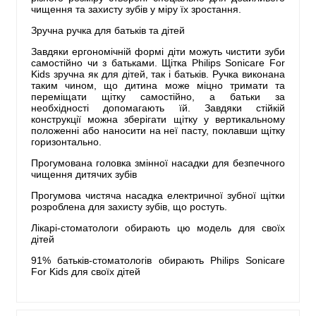
чищення та захисту зубів у міру їх зростання.
Зручна ручка для батьків та дітей
Завдяки ергономічній формі діти можуть чистити зуби
самостійно чи з батьками. Щітка Philips Sonicare For
Kids зручна як для дітей, так і батьків. Ручка виконана
таким чином, що дитина може міцно тримати та
переміщати щітку самостійно, а батьки за
необхідності допомагають їй. Завдяки стійкій
конструкції можна зберігати щітку у вертикальному
положенні або наносити на неї пасту, поклавши щітку
горизонтально.
Прогумована головка змінної насадки для безпечного
чищення дитячих зубів
Прогумова чистяча насадка електричної зубної щітки
розроблена для захисту зубів, що ростуть.
Лікарі-стоматологи обирають цю модель для своїх
дітей
91% батьків-стоматологів обирають Philips Sonicare
For Kids для своїх дітей