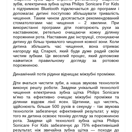
зубів, електрична зубна щітка Philips Sonicare For Kids
з підтримкою Bluetooth підключається до програми і
допомагає дитині поступово збільшувати тривалість
чищення. Таким чином досягається рекомендований
стоматологами час чищення – 2 хвилини. При
використанні програми діти повторюють рухи за
наставником, ретельно очищаючи кожну ділянку
порожнини рота. Наставник дає інструкції, спонукаючи
дитину до більш тривалого чищення кожної зони. Коли
дитина збільшить час чищення, вона отримає
нагороду від Спарклі, який буде дуже радий своїм
чистим зубкам. Це веселий процес, який допоможе
навчитися правильному догляду за ротовою
порожниною.
Динамічний потік рідини відчищає міжзубні проміжки.
Діти вчаться чистити зуби, а наша звукова технологія
виконує решту роботи. Завдяки унікальній технології
чищення електрична зубна щітка Philips Sonicare
м'яко та ефективно очищає міжзубні проміжки та
ділянки вздовж лінії ясен. Щетинки, що чистять,
здійснюють більше 500 рухів в секунду - так звукова
технологія забезпечує ефективний результат, у міру
того як дитина освоює техніку догляду за порожниною
рота. Завдяки цій технології зубна щітка Philips
Sonicare For Kids забезпечує до 75% ефективніший
результат, ніж звичайна зубна щітка — походи до