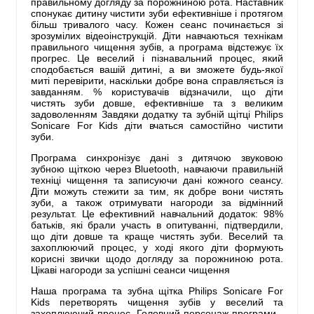
правильному догляду за порожниною рота. Наставник
спонукає дитину чистити зуби ефективніше і протягом
більш тривалого часу. Кожен сеанс починається зі
зрозумілих відеоінструкцій. Діти навчаються технікам
правильного чищення зубів, а програма відстежує їх
прогрес. Це веселий і пізнавальний процес, який
сподобається вашій дитині, а ви зможете будь-якої
миті перевірити, наскільки добре вона справляється із
завданням. % користувачів відзначили, що діти
чистять зуби довше, ефективніше та з великим
задоволенням Завдяки додатку та зубній щітці Philips
Sonicare For Kids діти вчаться самостійно чистити
зуби.
Програма синхронізує дані з дитячою звуковою
зубною щіткою через Bluetooth, навчаючи правильній
техніці чищення та записуючи дані кожного сеансу.
Діти можуть стежити за тим, як добре вони чистять
зуби, а також отримувати нагороди за відмінний
результат. Це ефективний навчальний додаток: 98%
батьків, які брали участь в опитуванні, підтвердили,
що діти довше та краще чистять зуби. Веселий та
захоплюючий процес, у ході якого діти формують
корисні звички щодо догляду за порожниною рота.
Цікаві нагороди за успішні сеанси чищення
Наша програма та зубна щітка Philips Sonicare For
Kids перетворять чищення зубів у веселий та
захоплюючий процес. Головний персонаж програми -