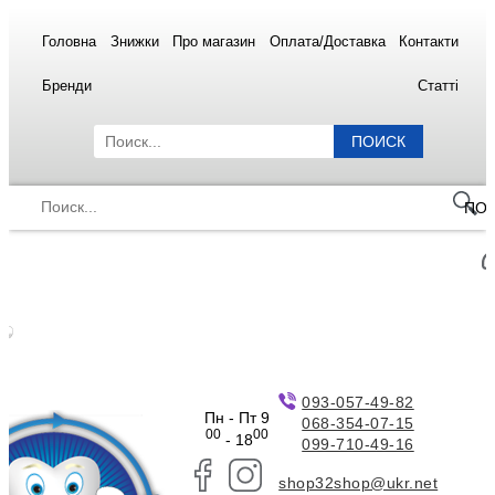
Головна
Знижки
Про магазин
Оплата/Доставка
Контакти
Бренди
Статті
ПОИСК
ПО
093-057-49-82
Пн - Пт 9
068-354-07-15
00
00
- 18
099-710-49-16
shop32shop@ukr.net