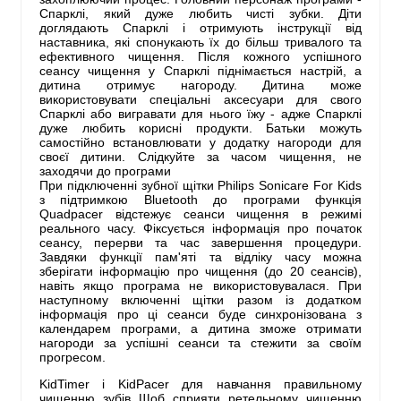
Спарклі, який дуже любить чисті зубки. Діти
доглядають Спарклі і отримують інструкції від
наставника, які спонукають їх до більш тривалого та
ефективного чищення. Після кожного успішного
сеансу чищення у Спарклі піднімається настрій, а
дитина отримує нагороду. Дитина може
використовувати спеціальні аксесуари для свого
Спарклі або вигравати для нього їжу - адже Спарклі
дуже любить корисні продукти. Батьки можуть
самостійно встановлювати у додатку нагороди для
своєї дитини. Слідкуйте за часом чищення, не
заходячи до програми
При підключенні зубної щітки Philips Sonicare For Kids
з підтримкою Bluetooth до програми функція
Quadpacer відстежує сеанси чищення в режимі
реального часу. Фіксується інформація про початок
сеансу, перерви та час завершення процедури.
Завдяки функції пам'яті та відліку часу можна
зберігати інформацію про чищення (до 20 сеансів),
навіть якщо програма не використовувалася. При
наступному включенні щітки разом із додатком
інформація про ці сеанси буде синхронізована з
календарем програми, а дитина зможе отримати
нагороди за успішні сеанси та стежити за своїм
прогресом.
KidTimer і KidPacer для навчання правильному
чищенню зубів Щоб сприяти ретельному чищенню