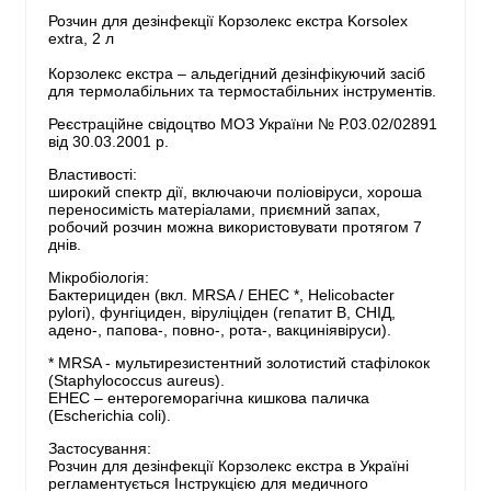
Розчин для дезінфекції Корзолекс екстра Korsolex
extra, 2 л
Корзолекс екстра – альдегідний дезінфікуючий засіб
для термолабільних та термостабільних інструментів.
Реєстраційне свідоцтво МОЗ України № Р.03.02/02891
від 30.03.2001 р.
Властивості:
широкий спектр дії, включаючи поліовіруси, хороша
переносимість матеріалами, приємний запах,
робочий розчин можна використовувати протягом 7
днів.
Мікробіологія:
Бактерициден (вкл. MRSA / EHEC *, Helicobacter
pylori), фунгіциден, віруліціден (гепатит В, СНІД,
адено-, папова-, повно-, рота-, вакциніявіруси).
* MRSA - мультирезистентний золотистий стафілокок
(Staphylococcus aureus).
ЕНЕС – ентерогеморагічна кишкова паличка
(Escherichia coli).
Застосування:
Розчин для дезінфекції Корзолекс екстра в Україні
регламентується Інструкцією для медичного