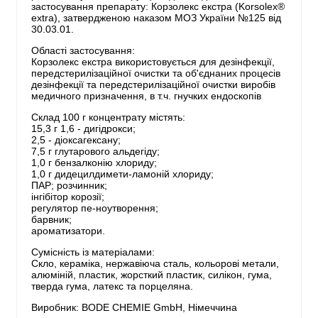
застосування препарату: Корзолекс екстра (Korsolex®
extra), затвердженою наказом МОЗ України №125 від
30.03.01.
Області застосування:
Корзолекс екстра використовується для дезінфекції,
передстерилізаційної очистки та об'єднаних процесів
дезінфекції та передстерилізаційної очистки виробів
медичного призначення, в т.ч. гнучких ендоскопів
Склад 100 г концентрату містять:
15,3 г 1,6 - дигідрокси;
2,5 - діоксагексану;
7,5 г глутарового альдегіду;
1,0 г бензалконію хлориду;
1,0 г дидецилдимети-ламоній хлориду;
ПАР; розчинник;
інгібітор корозії;
регулятор пе-ноутворення;
барвник;
ароматизатори.
Сумісність із матеріалами:
Скло, кераміка, нержавіюча сталь, кольорові метали,
алюміній, пластик, жорсткий пластик, силікон, гума,
тверда гума, латекс та порцеляна.
Виробник: BODE CHEMIE GmbH, Німеччина