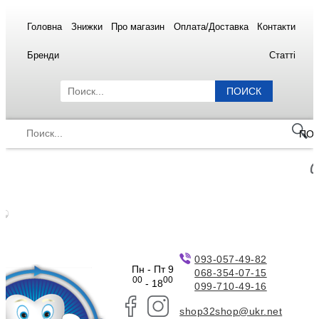
Головна
Знижки
Про магазин
Оплата/Доставка
Контакти
Бренди
Статті
ПОИСК
ПО
093-057-49-82
Пн - Пт 9
068-354-07-15
00
00
- 18
099-710-49-16
shop32shop@ukr.net