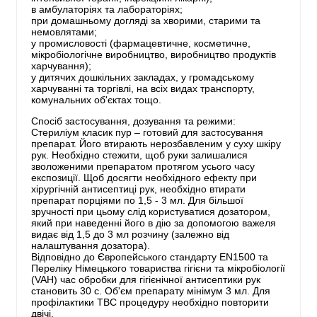
в амбулаторіях та лабораторіях;
при домашньому догляді за хворими, старими та
немовлятами;
у промисловості (фармацевтичне, косметичне,
мікробіологічне виробництво, виробництво продуктів
харчування);
у дитячих дошкільних закладах, у громадському
харчуванні та торгівлі, на всіх видах транспорту,
комунальних об'єктах тощо.
Спосіб застосування, дозування та режими:
Стериліум класик пур – готовий для застосування
препарат. Його втирають нерозбавленим у суху шкіру
рук. Необхідно стежити, щоб руки залишалися
зволоженими препаратом протягом усього часу
експозиції. Щоб досягти необхідного ефекту при
хірургічній антисептиці рук, необхідно втирати
препарат порціями по 1,5 - 3 мл. Для більшої
зручності при цьому слід користуватися дозатором,
який при наведенні його в дію за допомогою важеля
видає від 1,5 до 3 мл розчину (залежно від
налаштування дозатора).
Відповідно до Європейського стандарту EN1500 та
Переліку Німецького товариства гігієни та мікробіології
(VAH) час обробки для гігієнічної антисептики рук
становить 30 с. Об'єм препарату мінімум 3 мл. Для
профілактики TBC процедуру необхідно повторити
двічі.