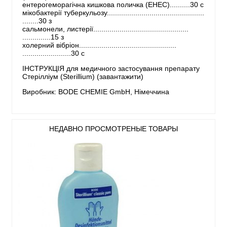
ентерогеморагічна кишкова поличка (EHEC)..........30 c
мікобактерії туберкульозу................................................
........30 з
сальмонели, листерії...............................................
..............15 з
холерний вібріон................................................
........................30 с
ІНСТРУКЦІЯ для медичного застосування препарату
Стерілліум (Sterillium) (завантажити)
Виробник: BODE CHEMIE GmbH, Німеччина
НЕДАВНО ПРОСМОТРЕНЫЕ ТОВАРЫ