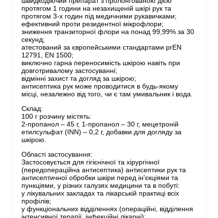
швидкодіючий препарат з пролонгованою дією
протягом 1 години на незахищеній шкірі рук та
протягом 3-х годин під медичними рукавичками;
ефективний проти резидентної мікрофлори;
зниження транзиторної флори на понад 99,99% за 30
секунд;
атестований за європейськими стандартами prEN
12791, EN 1500;
виключно гарна переносимість шкірою навіть при
довготривалому застосуванні;
відмінні захист та догляд за шкірою;
антисептика рук може проводитися в будь-якому
місці, незалежно від того, чи є там умивальник і вода.
Склад:
100 г розчину містять:
2-пропанол – 45 г, 1-пропанол – 30 г, мецетроній
етилсульфат (INN) – 0,2 г, добавки для догляду за
шкірою.
Області застосування:
Застосовується для гігієнічної та хірургічної
(передопераційна антисептика) антисептики рук та
антисептичної обробки шкіри перед ін'єкціями та
пункціями, у різних галузях медицини та в побуті:
у лікувальних закладах та лікарській практиці всіх
профілів;
у функціональних відділеннях (операційні, відділення
інтенсивної терапії, інфекційні лікарні);