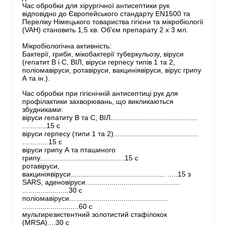
Час обробки для хірургічної антисептики рук
відповідно до Європейського стандарту EN1500 та
Переліку Німецького товариства гігієни та мікробіології
(VAH) становить 1,5 хв. Об'єм препарату 2 х 3 мл.
Мікробіологічна активність:
Бактерії, гриби, мікобактерії туберкульозу, віруси
(гепатит В і С, ВІЛ, віруси герпесу типів 1 та 2,
поліомавіруси, ротавіруси, вакциніявіруси, вірус грипу
А та ін.).
Час обробки при гігієнічній антисептиці рук для
профілактики захворювань, що викликаються
збудниками:
віруси гепатиту В та С, ВІЛ...........................................
............15 с
віруси герпесу (типи 1 та 2)..........................................
.............15 с
віруси грипу А та пташиного
грипу..........................................15 с
ротавіруси,
вакциніявіруси............................................... .....15 з
SARS, аденовіруси...............................................
.......................30 с
поліомавіруси.................................................
............................60 с
мультирезистентний золотистий стафілокок
(MRSA)....30 с