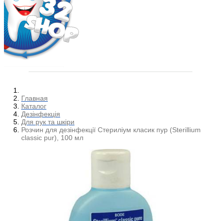
Главная
Каталог
Дезінфекція
Для рук та шкіри
Розчин для дезінфекції Стериліум класик пур (Sterillium
classic pur), 100 мл