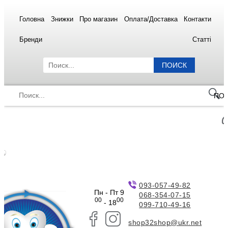
Головна
Знижки
Про магазин
Оплата/Доставка
Контакти
Бренди
Статті
ПОИСК
ПО
093-057-49-82
Пн - Пт 9
068-354-07-15
00
00
- 18
099-710-49-16
shop32shop@ukr.net